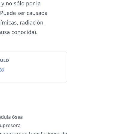
y no sólo por la
. Puede ser causada
ímicas, radiación,
ausa conocida).
TULO
89
édula ósea
supresora
soporte con transfusiones de