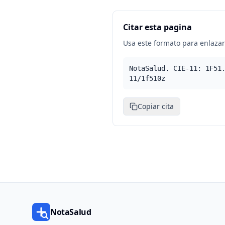
Citar esta pagina
Usa este formato para enlazar 
NotaSalud. CIE-11: 1F51
11/1f510z
Copiar cita
NotaSalud