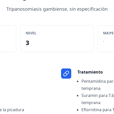
Tripanosomiasis gambiense, sin especificación
NIVEL
MAPEO
3
-
Tratamiento
Pentamidina para
temprana
Suramin para T.b
temprana
e la picadura
Eflornitina para