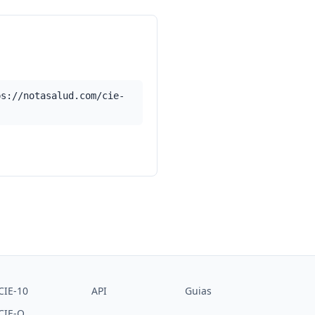
ps://notasalud.com/cie-
CIE-10
API
Guias
CIE-O