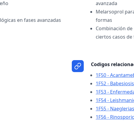
ueño
avanzada
Melarsoprol par
lógicas en fases avanzadas
formas
Combinación de n
ciertos casos de
Codigos relacion
1F50 - Acantameb
1F52 - Babesiosis
1F53 - Enfermed
1F54 - Leishmani
1F55 - Naeglerias
1F56 - Rinosporid