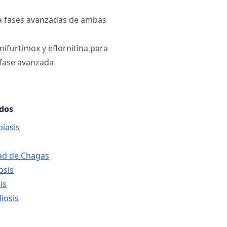
a fases avanzadas de ambas
ifurtimox y eflornitina para
 fase avanzada
ados
iasis
ad de Chagas
osis
is
iosis