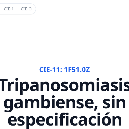
CIE-11
CIE-O
CIE-11:
1F51.0Z
Tripanosomiasi
gambiense, sin
especificación