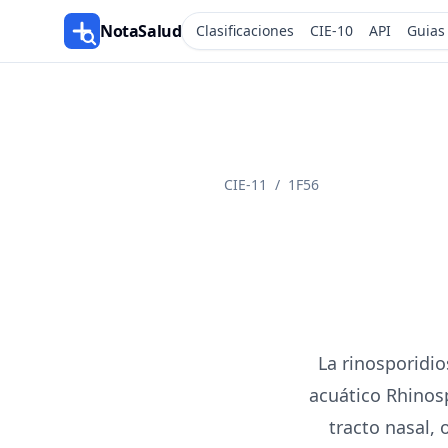
NotaSalud
Clasificaciones
CIE-10
API
Guias
CIE-11
/
1F56
La rinosporidi
acuático Rhinos
tracto nasal, 