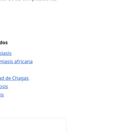
ados
iasis
miasis africana
ad de Chagas
osis
is