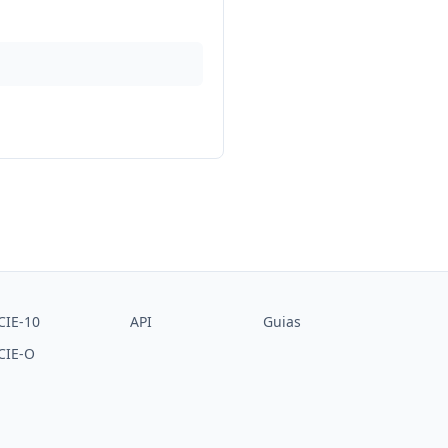
CIE-10
API
Guias
CIE-O