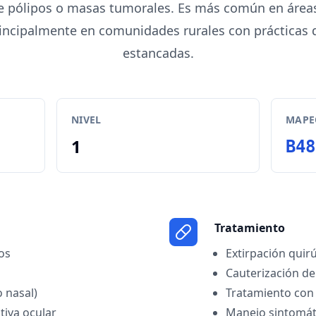
e pólipos o masas tumorales. Es más común en áreas 
rincipalmente en comunidades rurales con prácticas
estancadas.
NIVEL
MAPEO
1
B48
Tratamiento
os
Extirpación quirú
Cauterización de 
 nasal)
Tratamiento con
tiva ocular
Manejo sintomáti