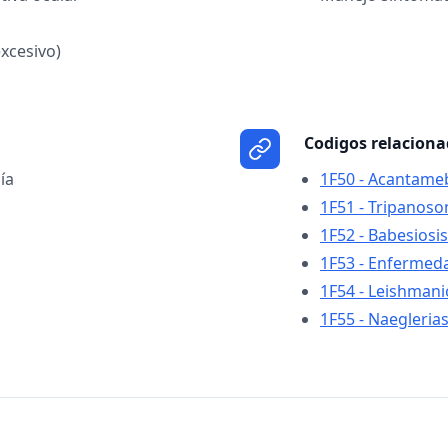
excesivo)
Codigos relacion
ía
1F50 - Acantameb
1F51 - Tripanoso
1F52 - Babesiosis
1F53 - Enfermed
1F54 - Leishmani
1F55 - Naeglerias