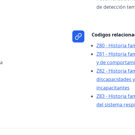
de detección te
Codigos relacion
Z80 - Historia f
Z81 - Historia fa
va
y de comportam
Z82 - Historia fam
discapacidades 
incapacitantes
Z83 - Historia f
del sistema resp