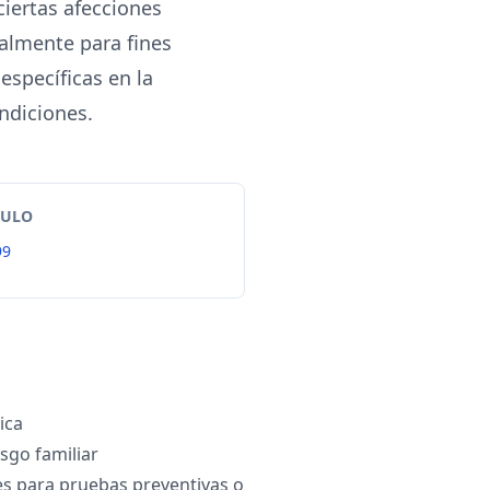
 ciertas afecciones
palmente para fines
specíficas en la
ndiciones.
TULO
99
ica
sgo familiar
 para pruebas preventivas o