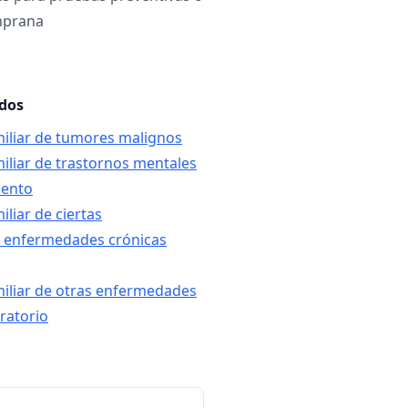
mprana
ados
amiliar de tumores malignos
miliar de trastornos mentales
iento
iliar de ciertas
y enfermedades crónicas
amiliar de otras enfermedades
iratorio