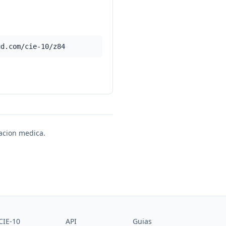
ud.com/cie-10/z84
uacion medica.
CIE-10
API
Guias