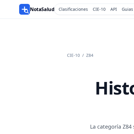
NotaSalud
Clasificaciones
CIE-10
API
Guias
CIE-10
/
Z84
Hist
La categoría Z84