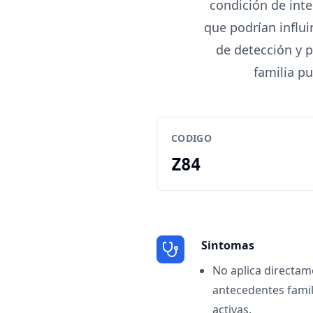
condición de inter
que podrían influi
de detección y 
familia p
CODIGO
Z84
Sintomas
No aplica directam
antecedentes fami
activas.