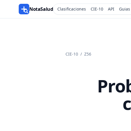
NotaSalud
Clasificaciones
CIE-10
API
Guias
CIE-10
/
Z56
Pro
c