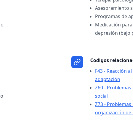
Asesoramiento so
Programas de ap
ño
Medicación para 
depresión (bajo 
Codigos relacion
F43 - Reacción al
adaptación
Z60 - Problemas 
jo
social
Z73 - Problemas 
organización de 