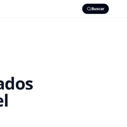
Buscar
ados
el