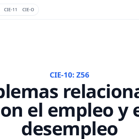
CIE-11
CIE-O
CIE-10:
Z56
blemas relacion
on el empleo y 
desempleo