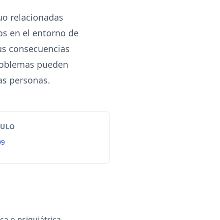
uo relacionadas
os en el entorno de
sus consecuencias
problemas pueden
as personas.
TULO
99
ca o psiquiátrica