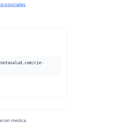
sicosociales
/notasalud.com/cie-
uacion medica.