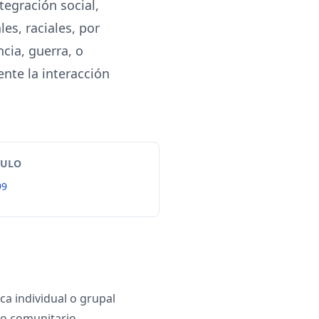
tegración social,
es, raciales, por
ncia, guerra, o
nte la interacción
TULO
99
ca individual o grupal
yo comunitario