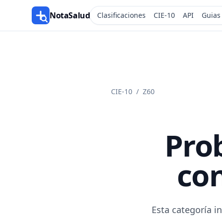
NotaSalud
Clasificaciones
CIE-10
API
Guias
CIE-10
/
Z60
Pro
con
Esta categoría i