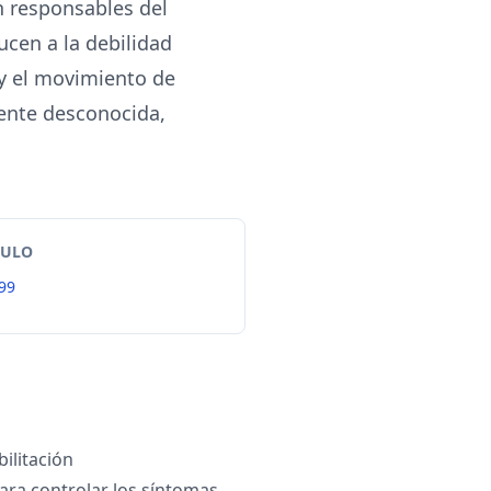
on responsables del
cen a la debilidad
 y el movimiento de
ente desconocida,
TULO
99
ilitación
ra controlar los síntomas