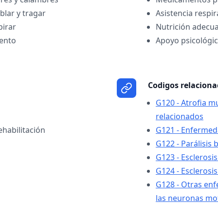
lar y tragar
Asistencia respir
pirar
Nutrición adecu
ento
Apoyo psicológic
Codigos relacion
G120 - Atrofia m
relacionados
ehabilitación
G121 - Enferme
G122 - Parálisis 
G123 - Esclerosis
G124 - Esclerosis
G128 - Otras en
las neuronas mo