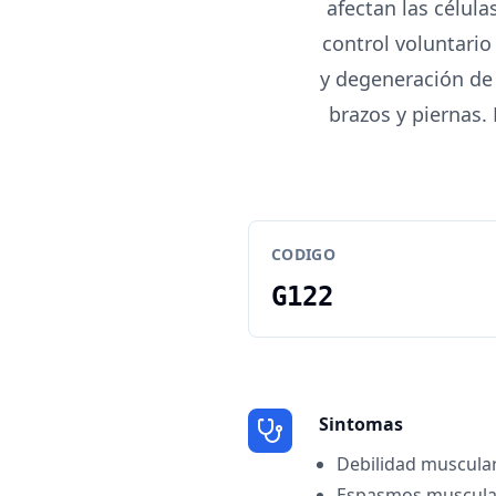
afectan las célula
control voluntari
y degeneración de 
brazos y piernas
CODIGO
G122
Sintomas
Debilidad muscula
Espasmos muscula