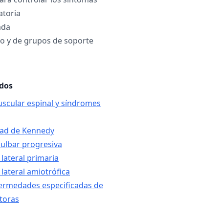
atoria
ada
o y de grupos de soporte
ados
uscular espinal y síndromes
dad de Kennedy
bulbar progresiva
 lateral primaria
 lateral amiotrófica
fermedades especificadas de
toras