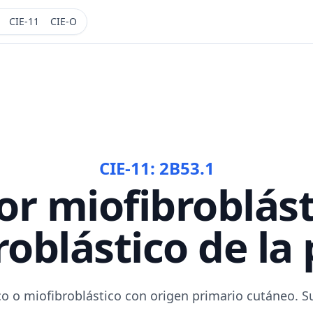
CIE-11
CIE-O
CIE-11:
2B53.1
r miofibroblást
roblástico de la 
co o miofibroblástico con origen primario cutáneo.