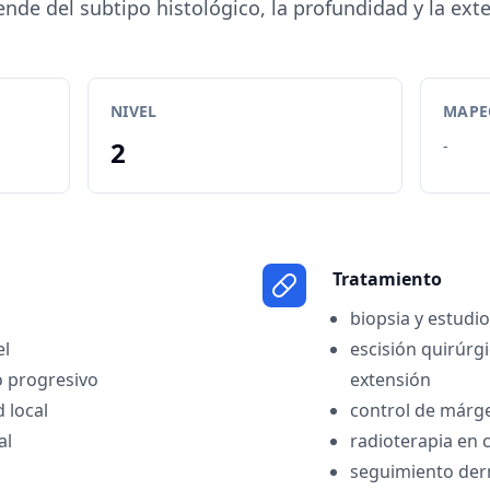
ende del subtipo histológico, la profundidad y la exte
NIVEL
MAPEO
2
-
Tratamiento
biopsia y estudio
el
escisión quirúrg
o progresivo
extensión
d local
control de márg
al
radioterapia en 
seguimiento der