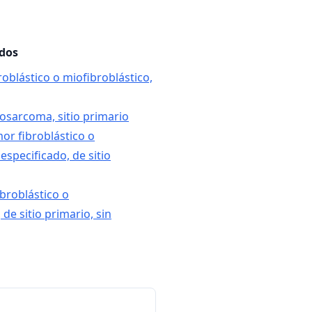
ados
roblástico o miofibroblástico,
rosarcoma, sitio primario
mor fibroblástico o
especificado, de sitio
ibroblástico o
 de sitio primario, sin