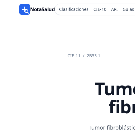
NotaSalud
Clasificaciones
CIE-10
API
Guias
CIE-11
/
2B53.1
Tumo
fib
Tumor fibroblásti