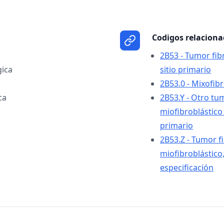
Codigos relacion
2B53 - Tumor fib
gica
sitio primario
2B53.0 - Mixofib
ca
2B53.Y - Otro tu
miofibroblástico 
primario
2B53.Z - Tumor f
miofibroblástico,
especificación