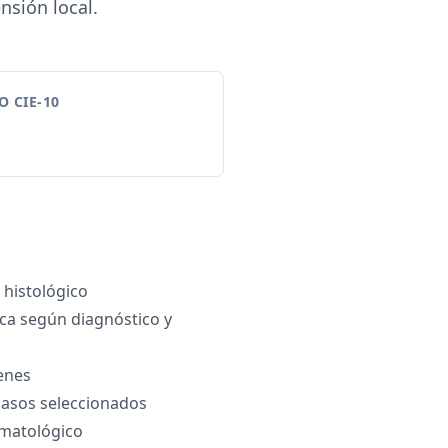
nsión local.
 CIE-10
 histológico
ica según diagnóstico y
enes
casos seleccionados
matológico