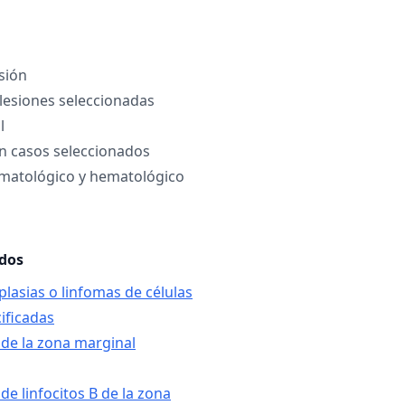
sión
 lesiones seleccionadas
l
n casos seleccionados
matológico y hematológico
ados
plasias o linfomas de células
ificadas
 de la zona marginal
de linfocitos B de la zona