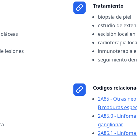
Tratamiento
biopsia de piel
estudio de exten
violáceas
escisión local en
radioterapia loca
de lesiones
inmunoterapia e
seguimiento der
Codigos relacion
2A85 - Otras neo
B maduras espec
2A85.0 - Linfoma
ca
ganglionar
2A85.1 - Linfoma 