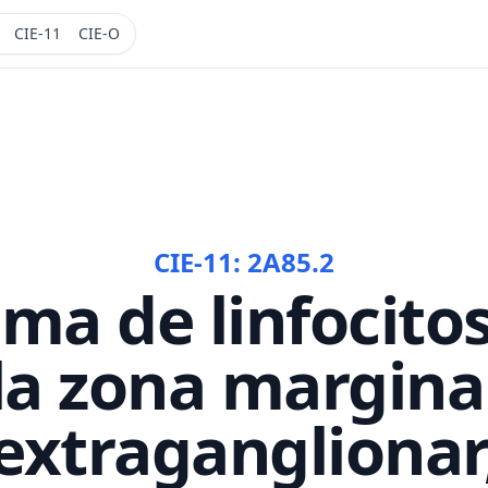
CIE-11
CIE-O
CIE-11:
2A85.2
ma de linfocito
la zona margina
extraganglionar