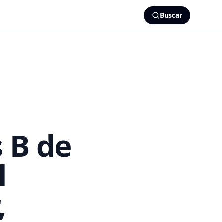
Buscar
s B de
l
,