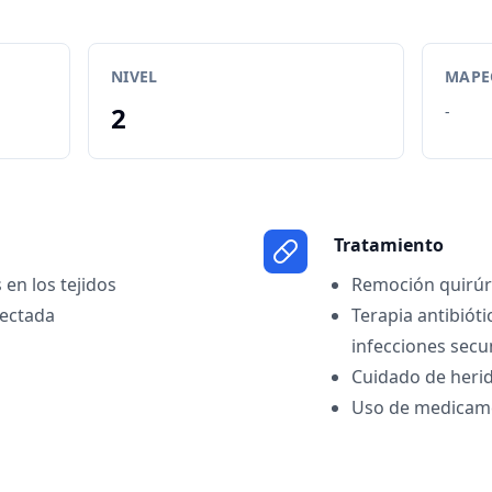
NIVEL
MAPEO
2
-
Tratamiento
 en los tejidos
Remoción quirúrg
fectada
Terapia antibióti
infecciones secu
Cuidado de heri
Uso de medicame