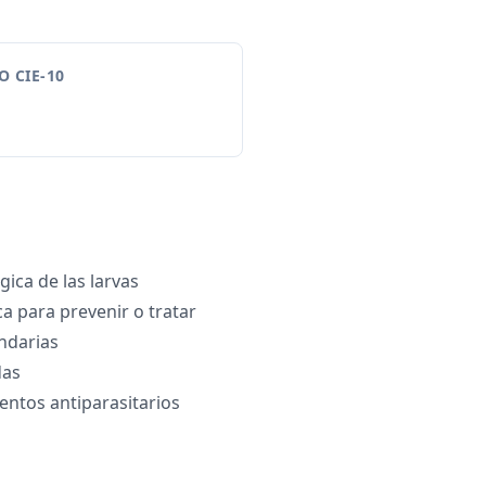
 CIE-10
ica de las larvas
ca para prevenir o tratar
ndarias
das
ntos antiparasitarios