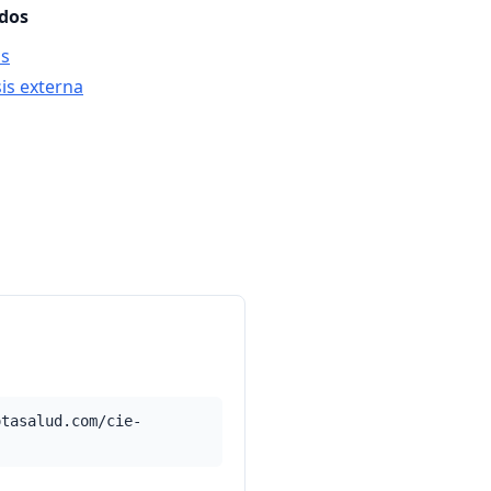
ados
is
sis externa
otasalud.com/cie-