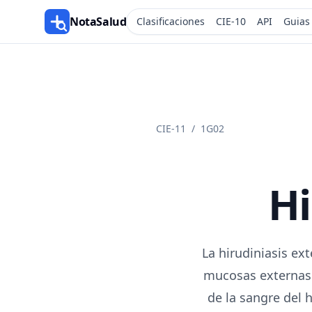
NotaSalud
Clasificaciones
CIE-10
API
Guias
CIE-11
/
1G02
Hi
La hirudiniasis ex
mucosas externas p
de la sangre del 