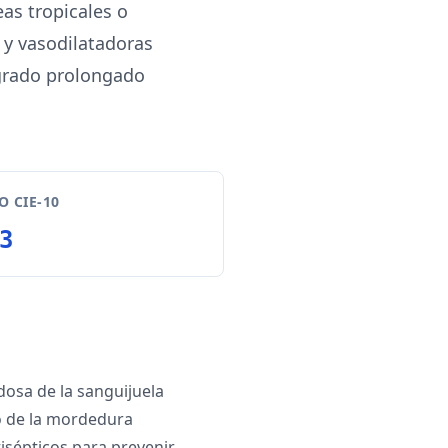
as tropicales o
 y vasodilatadoras
ngrado prolongado
 CIE-10
3
dosa de la sanguijuela
io de la mordedura
tisépticos para prevenir