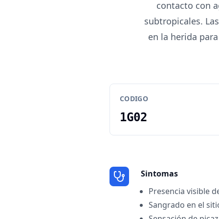
contacto con a
subtropicales. La
en la herida par
CODIGO
1G02
Sintomas
Presencia visible d
Sangrado en el sit
Sensación de picaz