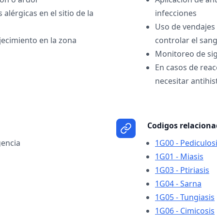
alérgicas en el sitio de la
infecciones
Uso de vendajes 
jecimiento en la zona
controlar el san
Monitoreo de sig
En casos de reac
necesitar antihi
Codigos relacion
encia
1G00 - Pediculos
1G01 - Miasis
1G03 - Ptiriasis
1G04 - Sarna
1G05 - Tungiasis
1G06 - Cimicosis