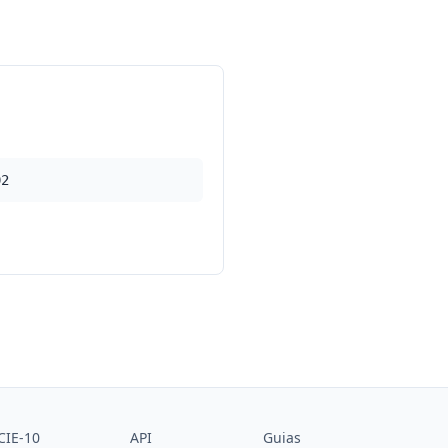
02
CIE-10
API
Guias