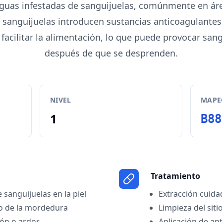
guas infestadas de sanguijuelas, comúnmente en áre
s sanguijuelas introducen sustancias anticoagulantes
a facilitar la alimentación, lo que puede provocar sa
después de que se desprenden.
NIVEL
MAPEO
1
B88
Tratamiento
e sanguijuelas en la piel
Extracción cuida
io de la mordedura
Limpieza del sit
ón o ardor
Aplicación de an