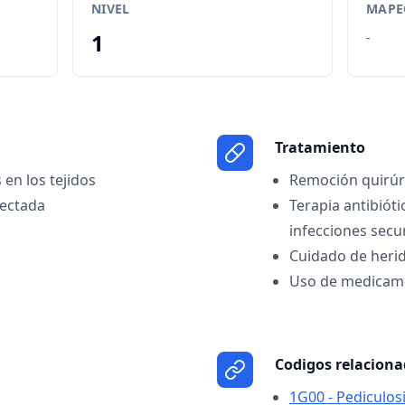
NIVEL
MAPEO
1
-
Tratamiento
 en los tejidos
Remoción quirúrg
fectada
Terapia antibióti
infecciones secu
Cuidado de heri
Uso de medicame
Codigos relacion
1G00 - Pediculos