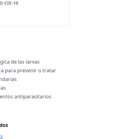
 CIE-10
ica de las larvas
ca para prevenir o tratar
ndarias
das
ntos antiparasitarios
ados
is