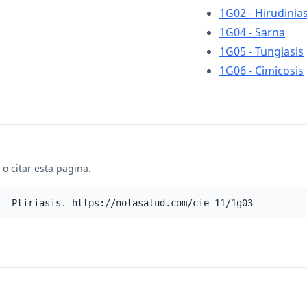
1G02 - Hirudinia
1G04 - Sarna
1G05 - Tungiasis
1G06 - Cimicosis
o citar esta pagina.
 - Ptiriasis. https://notasalud.com/cie-11/1g03