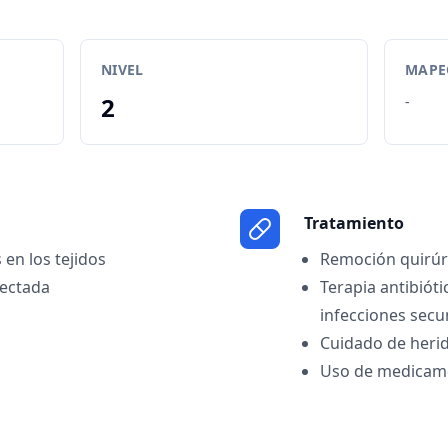
NIVEL
MAPEO
2
-
Tratamiento
 en los tejidos
Remoción quirúrg
fectada
Terapia antibióti
infecciones secu
Cuidado de heri
Uso de medicame