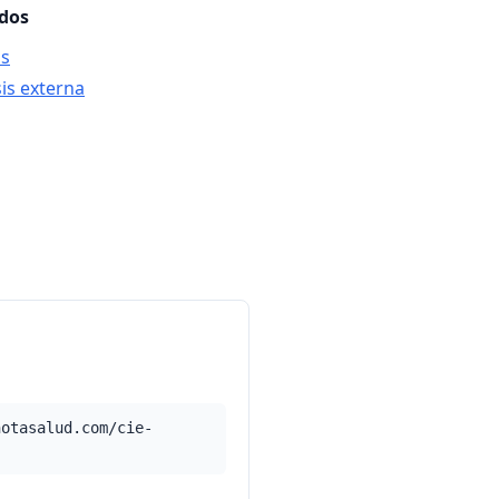
ados
is
sis externa
notasalud.com/cie-