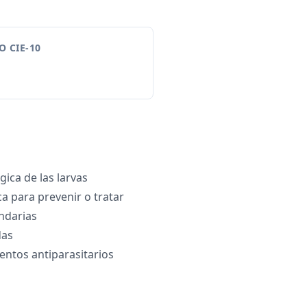
 CIE-10
ica de las larvas
ca para prevenir o tratar
ndarias
das
ntos antiparasitarios