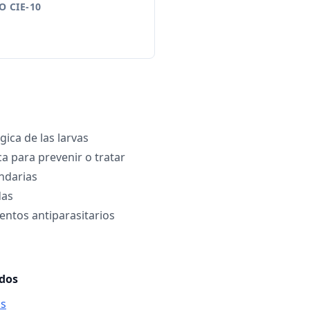
 CIE-10
ica de las larvas
ca para prevenir o tratar
ndarias
das
ntos antiparasitarios
ados
is