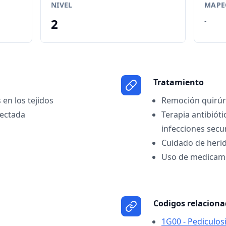
NIVEL
MAPEO
2
-
Tratamiento
 en los tejidos
Remoción quirúrg
fectada
Terapia antibióti
infecciones secu
Cuidado de heri
Uso de medicame
Codigos relacion
1G00 - Pediculos