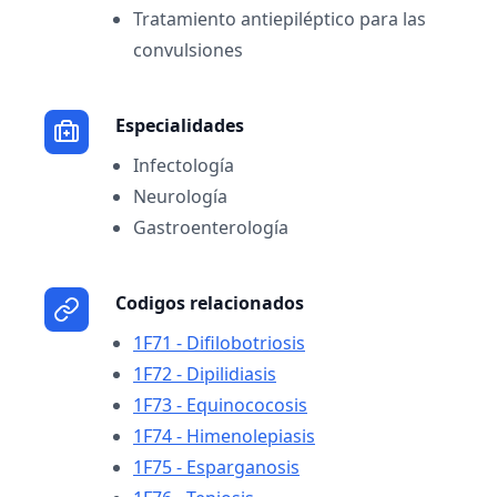
Tratamiento antiepiléptico para las
convulsiones
Especialidades
Infectología
Neurología
Gastroenterología
Codigos relacionados
1F71 - Difilobotriosis
1F72 - Dipilidiasis
1F73 - Equinococosis
1F74 - Himenolepiasis
1F75 - Esparganosis