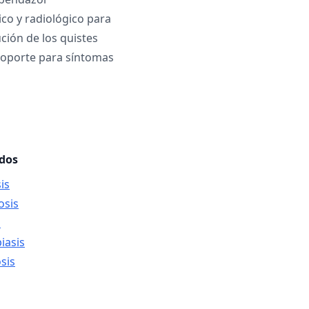
ico y radiológico para
ción de los quistes
soporte para síntomas
ados
is
osis
s
iasis
sis