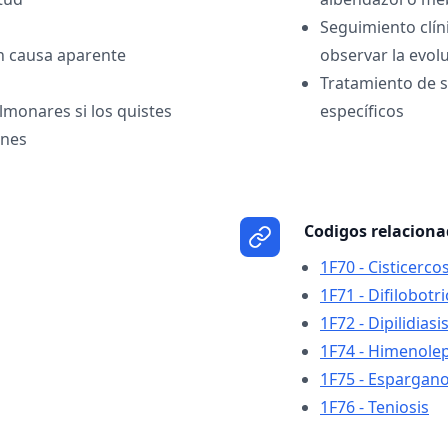
Seguimiento clín
n causa aparente
observar la evolu
Tratamiento de 
monares si los quistes
específicos
ones
Codigos relacion
1F70 - Cisticercos
1F71 - Difilobotri
1F72 - Dipilidiasi
1F74 - Himenolep
1F75 - Espargano
1F76 - Teniosis