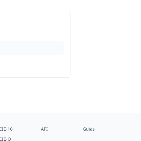
CIE-10
API
Guias
CIE-O