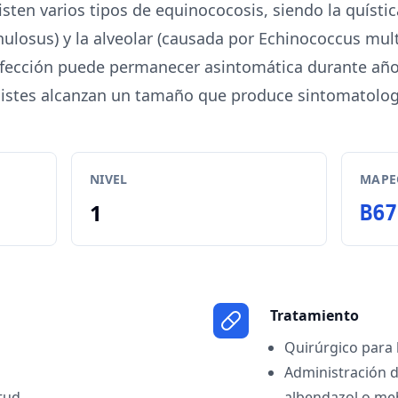
isten varios tipos de equinococosis, siendo la quísti
ulosus) y la alveolar (causada por Echinococcus multi
fección puede permanecer asintomática durante año
istes alcanzan un tamaño que produce sintomatolog
NIVEL
MAPEO
1
B67
Tratamiento
Quirúrgico para 
Administración d
tud
albendazol o me