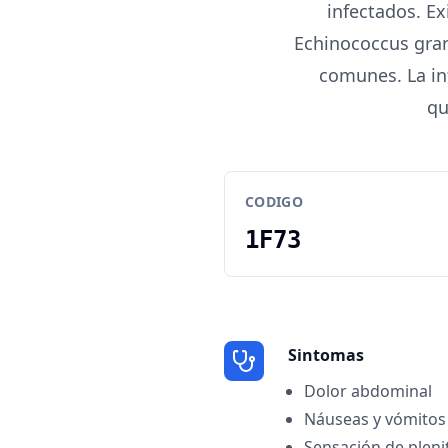
infectados. Ex
Echinococcus gran
comunes. La in
qu
CODIGO
1F73
Sintomas
Dolor abdominal
Náuseas y vómitos
Sensación de pleni