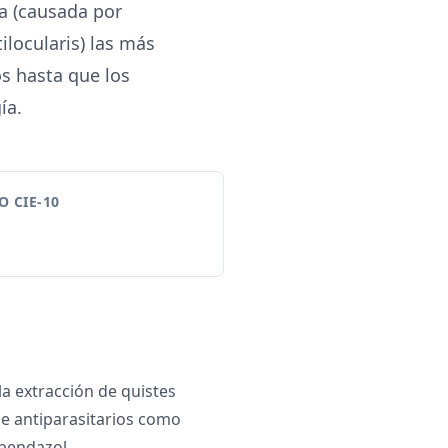
ca (causada por
locularis) las más
s hasta que los
ía.
 CIE-10
la extracción de quistes
e antiparasitarios como
bendazol