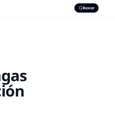
Buscar
agas
ción