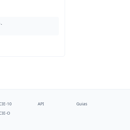
a.
CIE-10
API
Guias
CIE-O