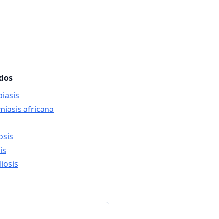
ados
iasis
miasis africana
osis
is
iosis