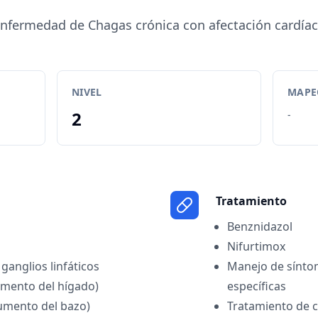
nfermedad de Chagas crónica con afectación cardía
NIVEL
MAPEO
2
-
Tratamiento
Benznidazol
Nifurtimox
anglios linfáticos
Manejo de sínto
mento del hígado)
específicas
umento del bazo)
Tratamiento de 