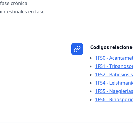
fase crónica
intestinales en fase
Codigos relacion
1F50 - Acantameb
1F51 - Tripanoso
1F52 - Babesiosis
1F54 - Leishmani
1F55 - Naeglerias
1F56 - Rinosporid