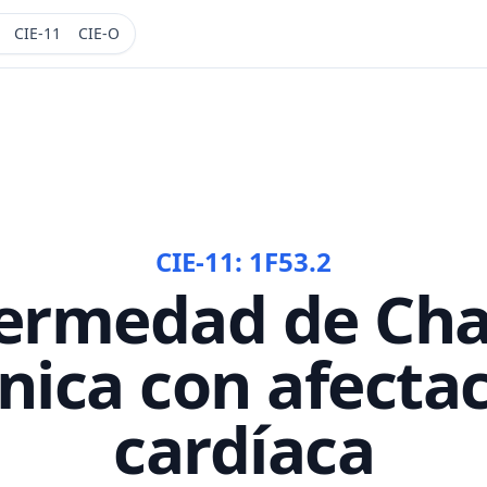
CIE-11
CIE-O
CIE-11:
1F53.2
ermedad de Ch
nica con afecta
cardíaca