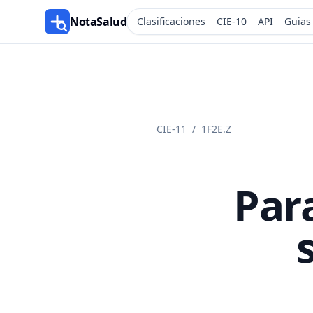
NotaSalud
Clasificaciones
CIE-10
API
Guias
CIE-11
/
1F2E.Z
Par