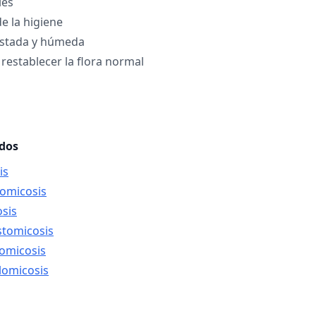
les
e la higiene
justada y húmeda
 restablecer la flora normal
ados
is
lomicosis
osis
stomicosis
domicosis
lomicosis