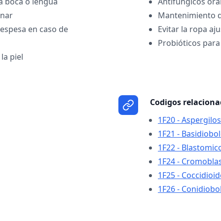
la boca o lengua
Antifúngicos ora
inar
Mantenimiento d
 espesa en caso de
Evitar la ropa a
Probióticos para
la piel
Codigos relacion
1F20 - Aspergilos
1F21 - Basidiobo
1F22 - Blastomic
1F24 - Cromobla
1F25 - Coccidioi
1F26 - Conidiobo