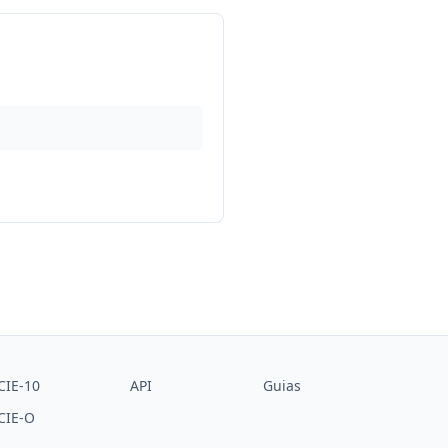
CIE-10
API
Guias
CIE-O