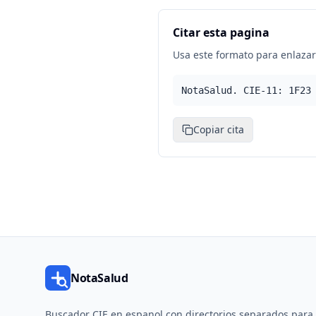
Citar esta pagina
Usa este formato para enlazar 
NotaSalud. CIE-11: 1F23
Copiar cita
NotaSalud
Buscador CIE en espanol con directorios separados para