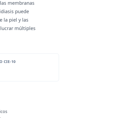
en las membranas
didiasis puede
la piel y las
ucrar múltiples
 CIE-10
icos