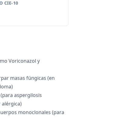
 CIE-10
omo Voriconazol y
irpar masas fúngicas (en
iloma)
 (para aspergilosis
alérgica)
icuerpos monoclonales (para