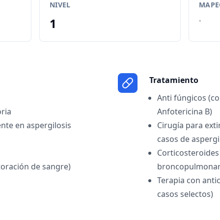
NIVEL
MAPEO
1
-
Tratamiento
Anti fúngicos (c
oria
Anfotericina B)
ente en aspergilosis
Cirugía para ext
casos de asperg
Corticosteroides
oración de sangre)
broncopulmonar 
Terapia con ant
casos selectos)