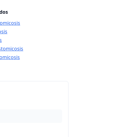
ados
lomicosis
osis
s
stomicosis
domicosis