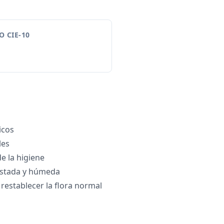
 CIE-10
icos
les
e la higiene
justada y húmeda
 restablecer la flora normal