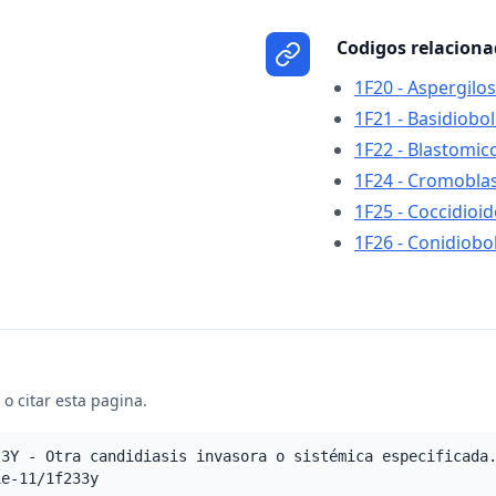
Codigos relacion
1F20 - Aspergilos
1F21 - Basidiobo
1F22 - Blastomic
1F24 - Cromobla
1F25 - Coccidioi
1F26 - Conidiobo
o citar esta pagina.
.3Y - Otra candidiasis invasora o sistémica especificada
ie-11/1f233y