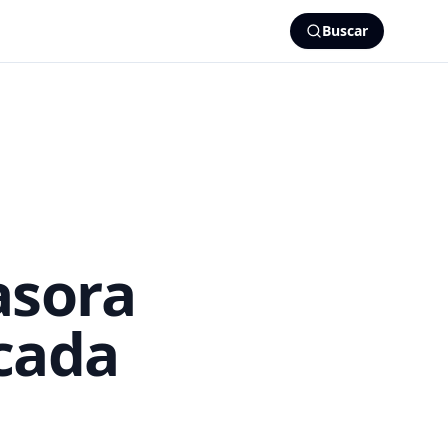
Buscar
asora
icada