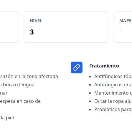
NIVEL
MAPEO
3
-
Tratamiento
icazón en la zona afectada
Antifúngicos tóp
la boca o lengua
Antifúngicos ora
inar
Mantenimiento d
 espesa en caso de
Evitar la ropa a
Probióticos para
la piel