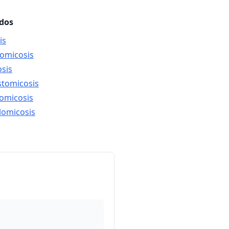
ados
is
lomicosis
osis
stomicosis
domicosis
lomicosis
.