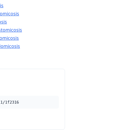
is
lomicosis
osis
stomicosis
domicosis
lomicosis
11/1f2316