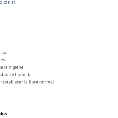
 CIE-10
icos
les
e la higiene
justada y húmeda
 restablecer la flora normal
ados