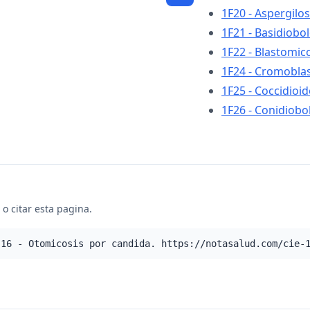
1F20 - Aspergilos
1F21 - Basidiobo
1F22 - Blastomic
1F24 - Cromobla
1F25 - Coccidioi
1F26 - Conidiobo
o citar esta pagina.
.16 - Otomicosis por candida. https://notasalud.com/cie-