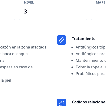
NIVEL
MAPEO
3
-
Tratamiento
icazón en la zona afectada
Antifúngicos tóp
la boca o lengua
Antifúngicos ora
inar
Mantenimiento d
 espesa en caso de
Evitar la ropa a
Probióticos para
la piel
Codigos relacion