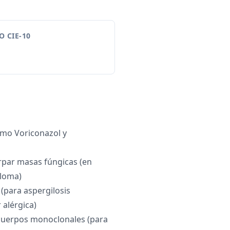
 CIE-10
omo Voriconazol y
irpar masas fúngicas (en
iloma)
 (para aspergilosis
alérgica)
icuerpos monoclonales (para