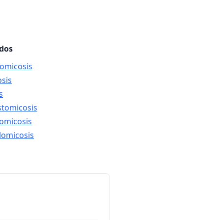
ados
lomicosis
osis
s
stomicosis
domicosis
lomicosis