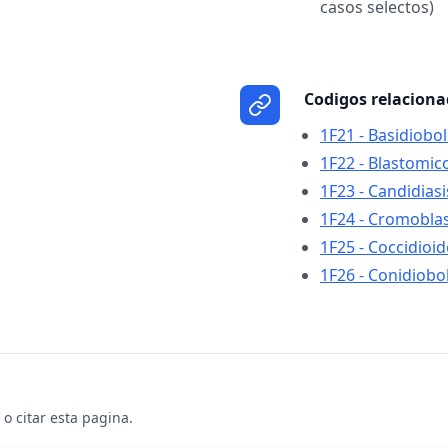
casos selectos)
Codigos relacion
1F21 - Basidiobo
1F22 - Blastomic
1F23 - Candidiasi
1F24 - Cromobla
1F25 - Coccidioi
1F26 - Conidiobo
o citar esta pagina.