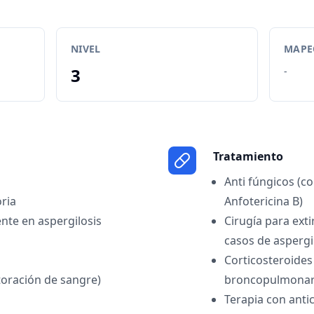
NIVEL
MAPEO
3
-
Tratamiento
Anti fúngicos (c
oria
Anfotericina B)
ente en aspergilosis
Cirugía para ext
casos de asperg
Corticosteroides
oración de sangre)
broncopulmonar 
Terapia con ant