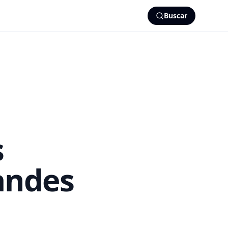
Buscar
s
andes