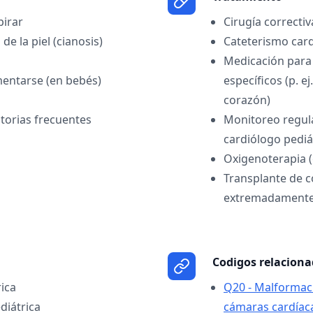
pirar
Cirugía correctiv
de la piel (cianosis)
Cateterismo card
Medicación para
imentarse (en bebés)
específicos (p. e
corazón)
atorias frecuentes
Monitoreo regul
cardiólogo pediá
Oxigenoterapia (
Transplante de c
extremadamente
Codigos relacion
rica
Q20 - Malformaci
diátrica
cámaras cardíac