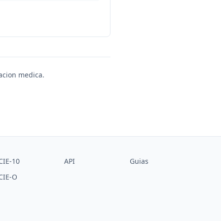
uacion medica.
CIE-10
API
Guias
CIE-O