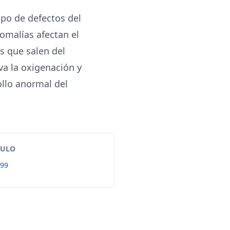
po de defectos del
omalías afectan el
es que salen del
va la oxigenación y
ollo anormal del
TULO
99