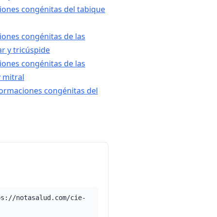
iones congénitas del tabique
ones congénitas de las
r y tricúspide
ones congénitas de las
y mitral
formaciones congénitas del
ps://notasalud.com/cie-