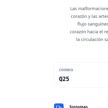
Las malformacione
corazón y las art
flujo sanguíneo
corazón hacia el r
la circulación 
CODIGO
Q25
Sintomas