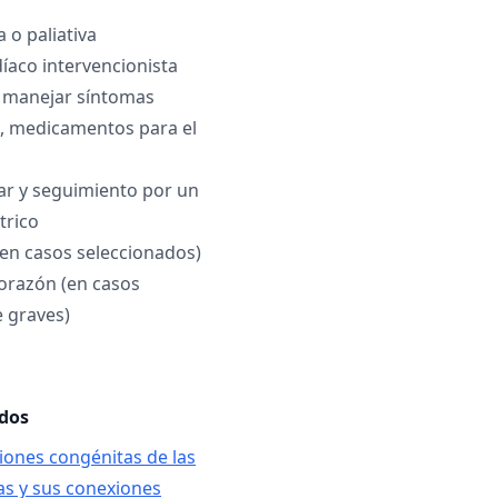
a o paliativa
íaco intervencionista
 manejar síntomas
j., medicamentos para el
ar y seguimiento por un
trico
en casos seleccionados)
orazón (en casos
 graves)
ados
ones congénitas de las
as y sus conexiones