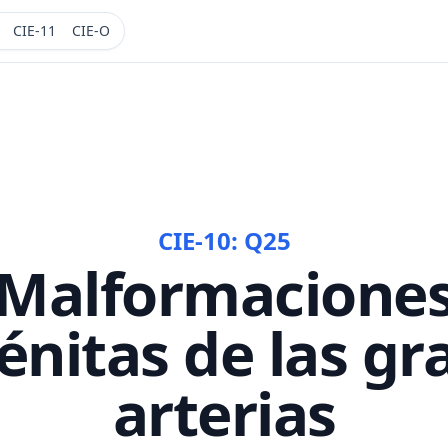
CIE-11
CIE-O
CIE-10:
Q25
Malformacione
énitas de las gr
arterias