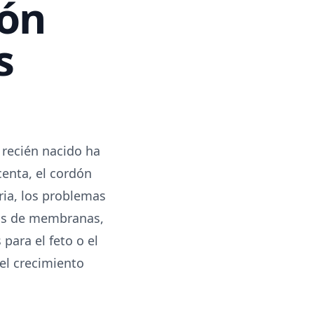
dón
s
 recién nacido ha
enta, el cordón
ria, los problemas
ras de membranas,
para el feto o el
del crecimiento