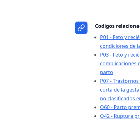
Codigos relacion
P01 - Feto y rec
condiciones de 
P03 - Feto y rec
complicaciones d
parto
P07 - Trastornos
corta de la gesta
no clasificados e
O60 - Parto pre
O42 - Ruptura 