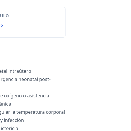
TULO
96
etal intraútero
rgencia neonatal post-
e oxígeno o asistencia
ánica
gular la temperatura corporal
ay infección
ictericia