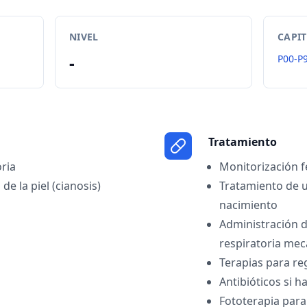
NIVEL
CAPI
-
P00-P
Tratamiento
oria
Monitorización f
de la piel (cianosis)
Tratamiento de u
nacimiento
Administración d
respiratoria mec
Terapias para re
Antibióticos si h
Fototerapia para 