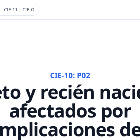
CIE-11
CIE-O
CIE-10:
P02
to y recién nac
afectados por
mplicaciones de