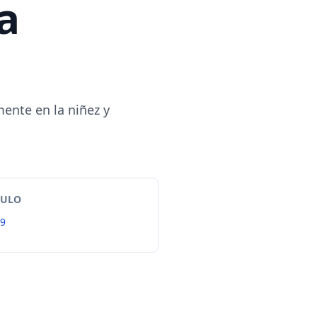
a
ente en la niñez y
TULO
99