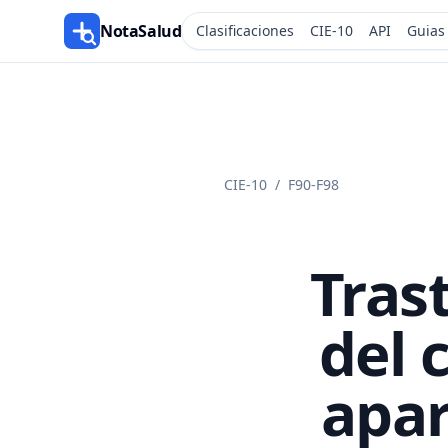
NotaSalud
Clasificaciones
CIE-10
API
Guias
CIE-10
/
F90-F98
Tras
del 
apa