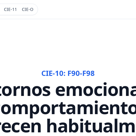
CIE-11
CIE-O
CIE-10:
F90-F98
tornos emociona
comportamient
recen habitualm