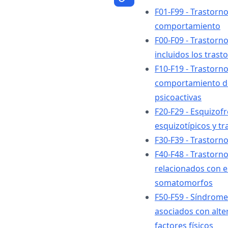
F01-F99 - Trastorn
comportamiento
F00-F09 - Trastorn
incluidos los tras
F10-F19 - Trastorn
comportamiento de
psicoactivas
F20-F29 - Esquizofr
esquizotípicos y tr
F30-F39 - Trastorno
F40-F48 - Trastorn
relacionados con el
somatomorfos
F50-F59 - Síndrom
asociados con alter
factores físicos