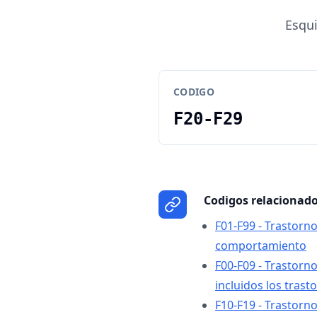
Esqui
CODIGO
F20-F29
Codigos relacionad
F01-F99 - Trastorn
comportamiento
F00-F09 - Trastorn
incluidos los tras
F10-F19 - Trastorn