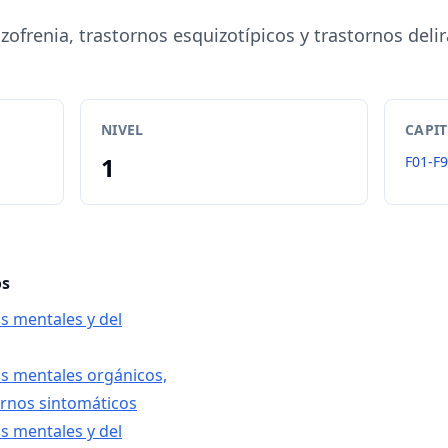
zofrenia, trastornos esquizotípicos y trastornos deli
NIVEL
CAPI
1
F01-F
os
os mentales y del
os mentales orgánicos,
tornos sintomáticos
os mentales y del