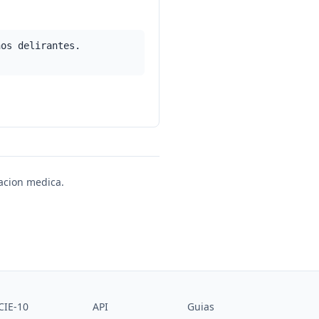
nos delirantes.
uacion medica.
CIE-10
API
Guias