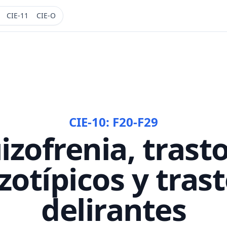
CIE-11
CIE-O
CIE-10:
F20-F29
izofrenia, trast
zotípicos y tras
delirantes