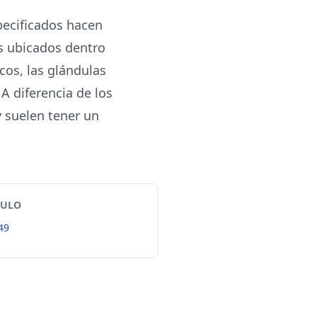
pecificados hacen
s ubicados dentro
icos, las glándulas
A diferencia de los
 suelen tener un
TULO
49