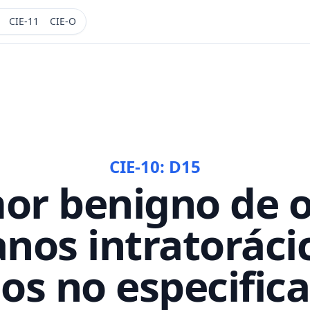
CIE-11
CIE-O
CIE-10:
D15
or benigno de o
nos intratoráci
los no especific