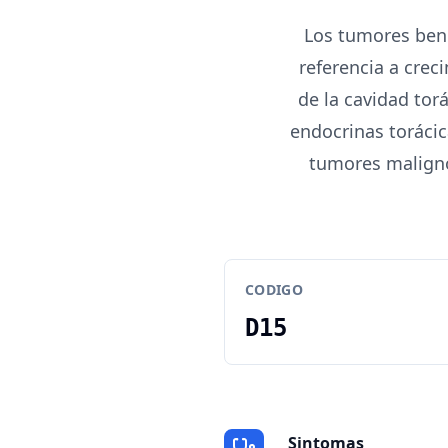
Los tumores beni
referencia a cre
de la cavidad torá
endocrinas torácic
tumores maligno
CODIGO
D15
Sintomas