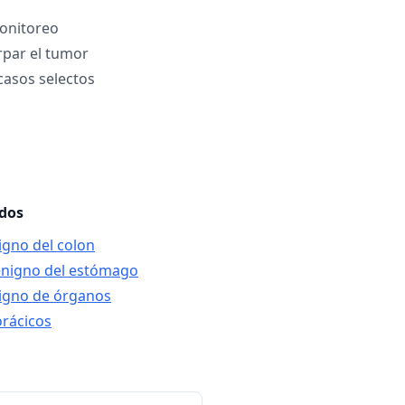
onitoreo
irpar el tumor
casos selectos
ados
igno del colon
enigno del estómago
igno de órganos
orácicos