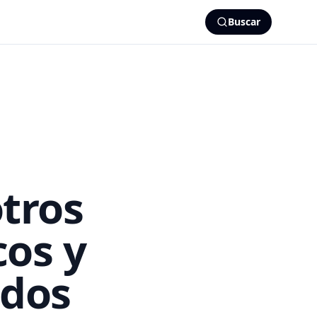
Buscar
tros
cos y
ados