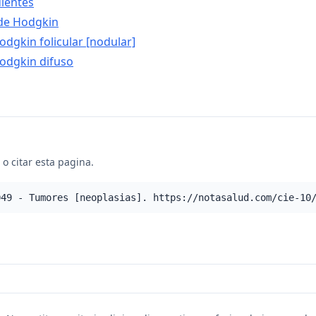
ientes
de Hodgkin
odgkin folicular [nodular]
odgkin difuso
o citar esta pagina.
D49 - Tumores [neoplasias]. https://notasalud.com/cie-10