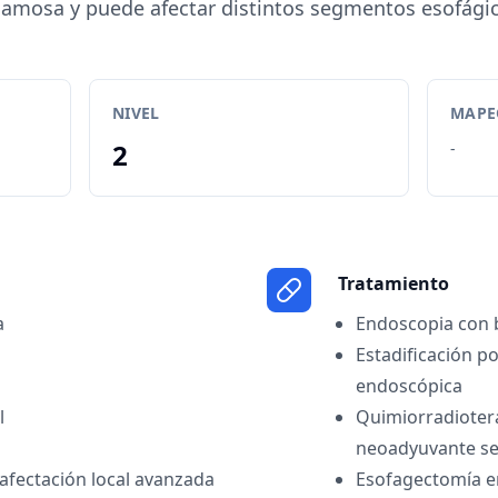
amosa y puede afectar distintos segmentos esofági
NIVEL
MAPEO
2
-
Tratamiento
a
Endoscopia con 
Estadificación p
endoscópica
l
Quimiorradiotera
neoadyuvante se
 afectación local avanzada
Esofagectomía e