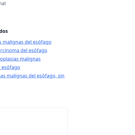
nal
ados
s malignas del esófago
arcinoma del esófago
eoplasias malignas
l esófago
ias malignas del esófago, sin