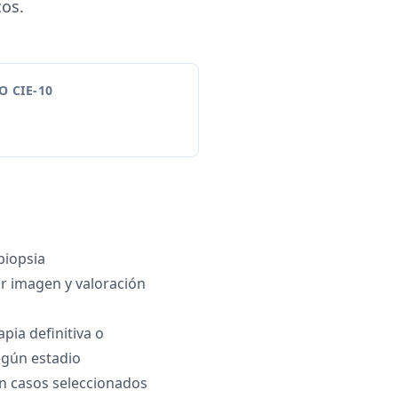
cos.
 CIE-10
biopsia
or imagen y valoración
pia definitiva o
gún estadio
n casos seleccionados