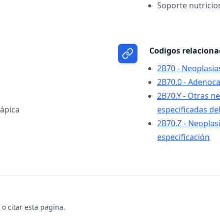
Soporte nutricio
Codigos relacion
2B70 - Neoplasia
2B70.0 - Adenoc
2B70.Y - Otras n
ápica
especificadas de
2B70.Z - Neoplas
especificación
o citar esta pagina.