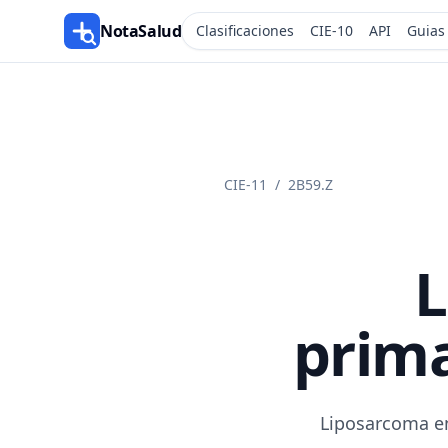
NotaSalud
Clasificaciones
CIE-10
API
Guias
CIE-11
/
2B59.Z
L
prima
Liposarcoma en 