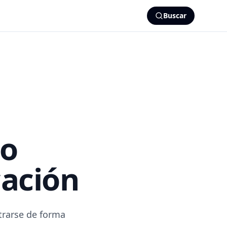
Buscar
io
cación
strarse de forma