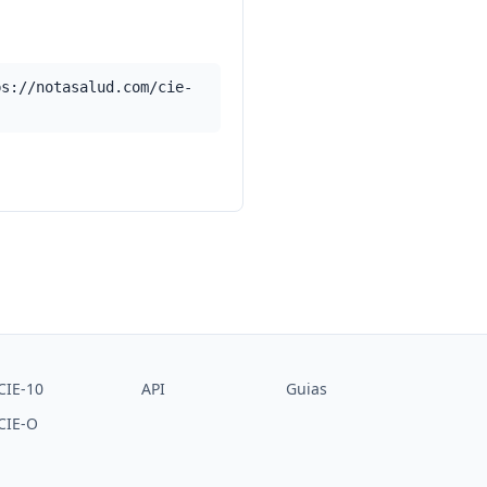
ps://notasalud.com/cie-
CIE-10
API
Guias
CIE-O