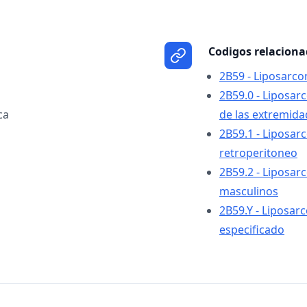
Codigos relacion
2B59 - Liposarco
2B59.0 - Liposar
ca
de las extremida
2B59.1 - Liposar
retroperitoneo
2B59.2 - Liposar
masculinos
2B59.Y - Liposarc
especificado