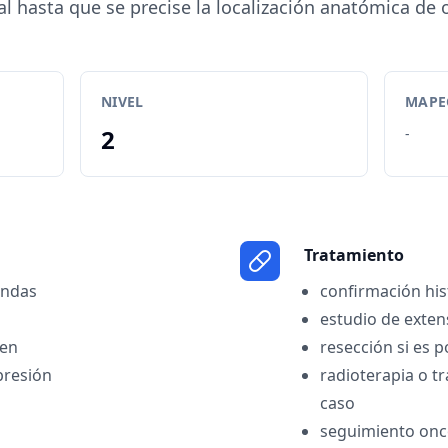
l hasta que se precise la localización anatómica de 
NIVEL
MAPEO
2
-
Tratamiento
andas
confirmación his
estudio de extens
en
resección si es p
presión
radioterapia o t
caso
seguimiento onc