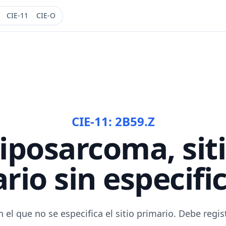
CIE-11
CIE-O
CIE-11:
2B59.Z
iposarcoma, sit
rio sin especifi
el que no se especifica el sitio primario. Debe regi