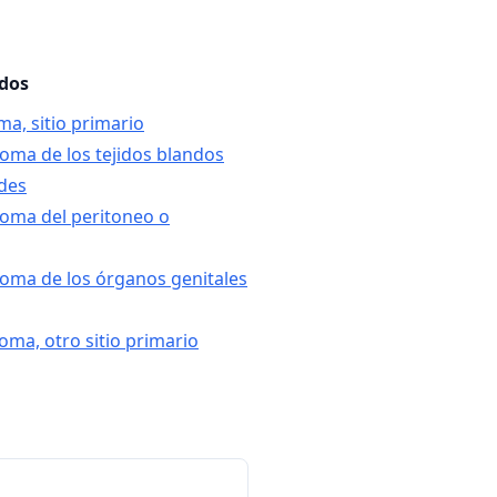
ados
ma, sitio primario
coma de los tejidos blandos
des
coma del peritoneo o
coma de los órganos genitales
oma, otro sitio primario