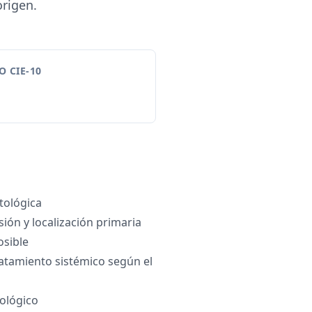
origen.
 CIE-10
tológica
ión y localización primaria
osible
ratamiento sistémico según el
ológico