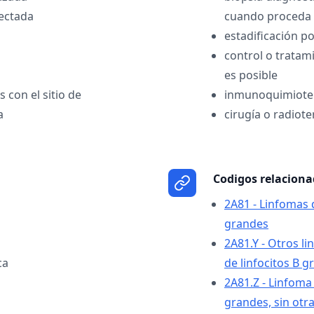
fectada
cuando proceda
estadificación p
control o tratami
es posible
 con el sitio de
inmunoquimioter
a
cirugía o radiot
Codigos relacion
2A81 - Linfomas d
grandes
2A81.Y - Otros l
ca
de linfocitos B 
2A81.Z - Linfoma 
grandes, sin otra