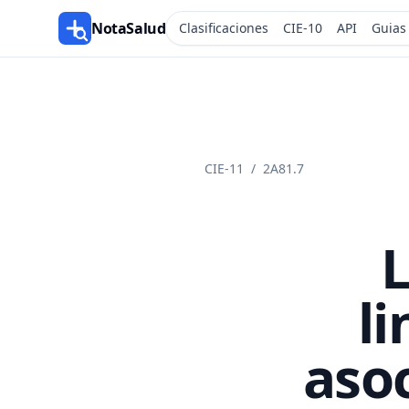
NotaSalud
Clasificaciones
CIE-10
API
Guias
CIE-11
/
2A81.7
L
li
aso