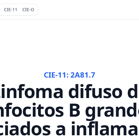
CIE-11
CIE-O
CIE-11:
2A81.7
infoma difuso 
nfocitos B gran
ciados a inflama