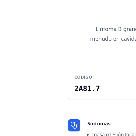
Linfoma B gran
menudo en cavida
CODIGO
2A81.7
Sintomas
masa o lesión loca