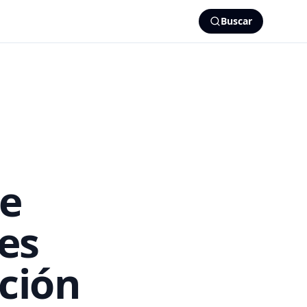
Buscar
de
des
ción