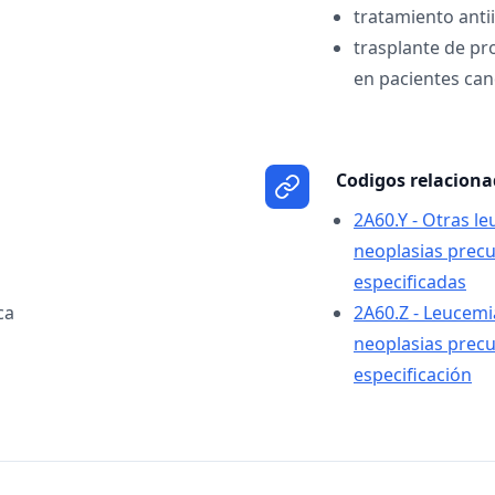
tratamiento anti
trasplante de p
en pacientes can
Codigos relacion
2A60.Y - Otras l
neoplasias precu
especificadas
ca
2A60.Z - Leucemi
neoplasias precu
especificación