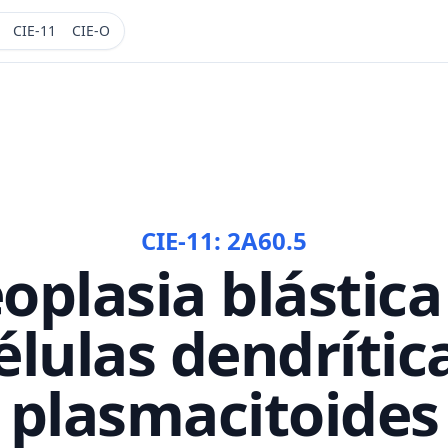
CIE-11
CIE-O
CIE-11:
2A60.5
oplasia blástica
élulas dendrític
plasmacitoides