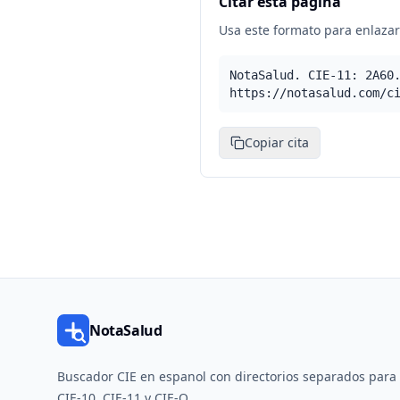
Citar esta pagina
Usa este formato para enlazar 
NotaSalud. CIE-11: 2A60
https://notasalud.com/c
Copiar cita
NotaSalud
Buscador CIE en espanol con directorios separados para
CIE-10, CIE-11 y CIE-O.