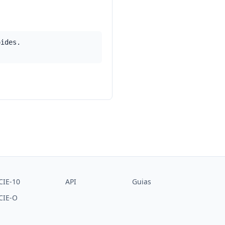
oides.
CIE-10
API
Guias
CIE-O