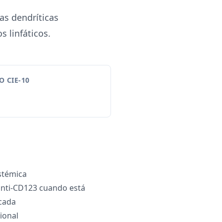
as dendríticas
s linfáticos.
 CIE-10
stémica
 anti-CD123 cuando está
icada
ional