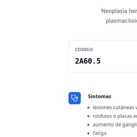
Neoplasia hem
plasmacitoid
CODIGO
2A60.5
Sintomas
lesiones cutáneas 
nódulos o placas en
aumento de gangl
fatiga