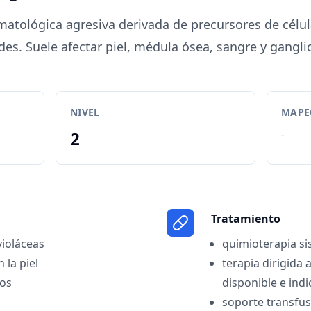
atológica agresiva derivada de precursores de célul
es. Suele afectar piel, médula ósea, sangre y ganglio
NIVEL
MAPEO
2
-
Tratamiento
violáceas
quimioterapia si
 la piel
terapia dirigida
ios
disponible e ind
soporte transfus