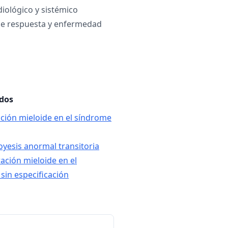
iológico y sistémico
de respuesta y enfermedad
ados
ración mieloide en el síndrome
oyesis anormal transitoria
ración mieloide en el
in especificación