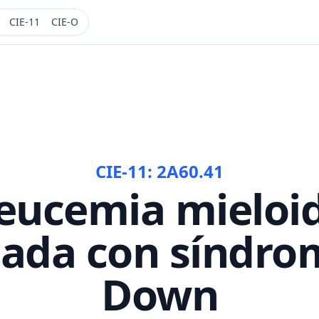
CIE-11
CIE-O
CIE-11:
2A60.41
eucemia mieloi
iada con síndro
Down