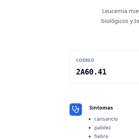
Leucemia miel
biológicos y t
CODIGO
2A60.41
Sintomas
cansancio
palidez
fiebre