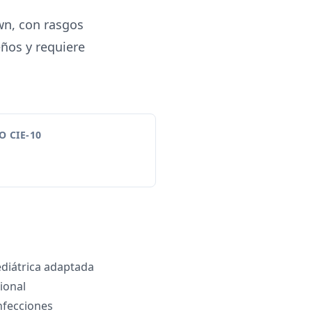
wn, con rasgos
eños y requiere
 CIE-10
diátrica adaptada
ional
nfecciones