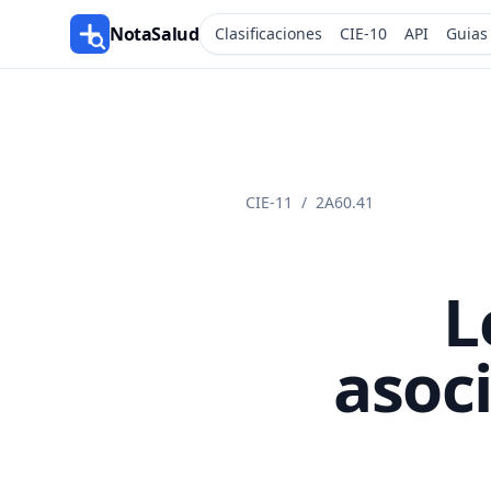
NotaSalud
Clasificaciones
CIE-10
API
Guias
CIE-11
/
2A60.41
L
asoc