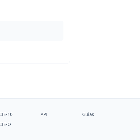
CIE-10
API
Guias
CIE-O