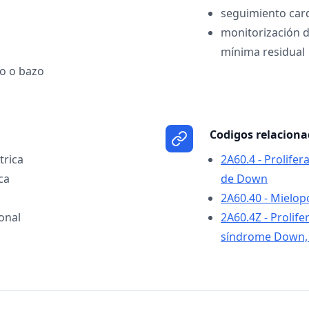
seguimiento card
monitorización 
mínima residual
o o bazo
Codigos relacion
trica
2A60.4 - Prolife
ca
de Down
2A60.40 - Mielop
onal
2A60.4Z - Prolife
síndrome Down, s