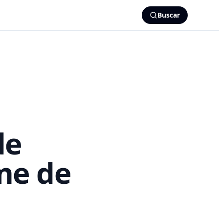
Buscar
de
me de