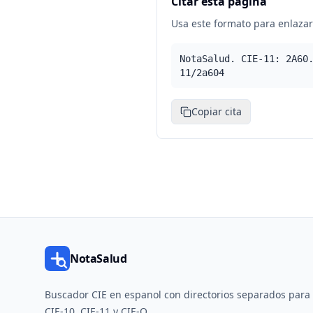
Citar esta pagina
Usa este formato para enlazar 
NotaSalud. CIE-11: 2A60
11/2a604
Copiar cita
NotaSalud
Buscador CIE en espanol con directorios separados para
CIE-10, CIE-11 y CIE-O.