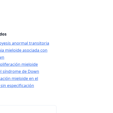
ados
oyesis anormal transitoria
ia mieloide asociada con
wn
oliferación mieloide
 el síndrome de Down
ración mieloide en el
in especificación