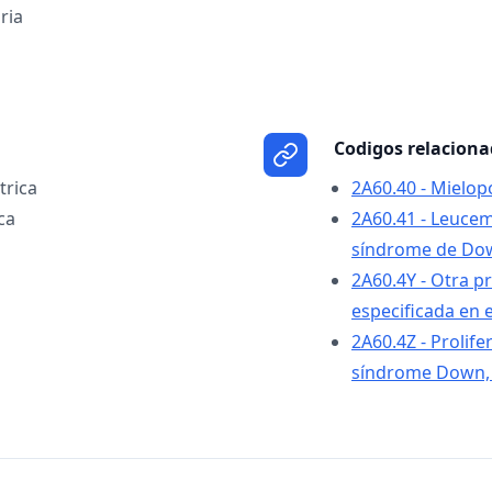
ria
Codigos relacion
trica
2A60.40 - Mielop
ca
2A60.41 - Leucem
síndrome de Do
2A60.4Y - Otra pr
especificada en
2A60.4Z - Prolife
síndrome Down, s