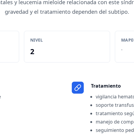
atales y leucemia mieloide relacionada con este síndr
gravedad y el tratamiento dependen del subtipo.
NIVEL
MAPEO
2
-
Tratamiento
e
vigilancia hemat
soporte transfus
tratamiento seg
manejo de compl
seguimiento pedi