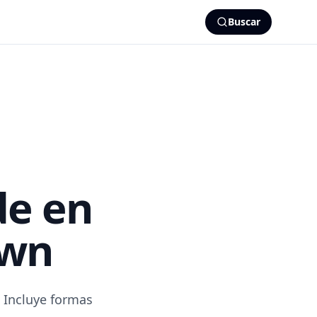
Buscar
de en
own
 Incluye formas