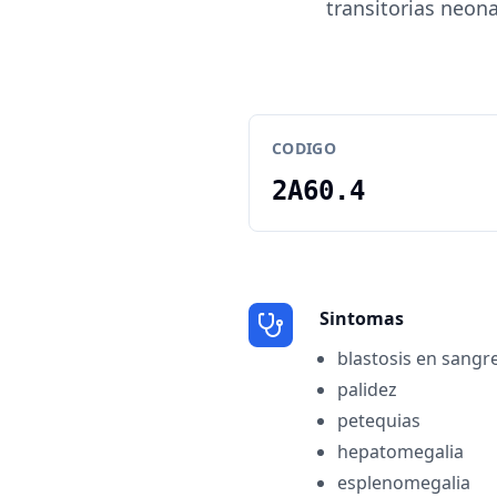
transitorias neon
CODIGO
2A60.4
Sintomas
blastosis en sangr
palidez
petequias
hepatomegalia
esplenomegalia