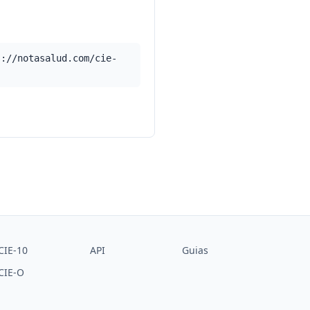
s://notasalud.com/cie-
CIE-10
API
Guias
CIE-O