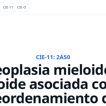
CIE-11
CIE-O
CIE-11:
2A50
oplasia mieloid
foide asociada co
eordenamiento 