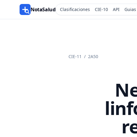
NotaSalud
Clasificaciones
CIE-10
API
Guias
CIE-11
/
2A50
Ne
lin
r