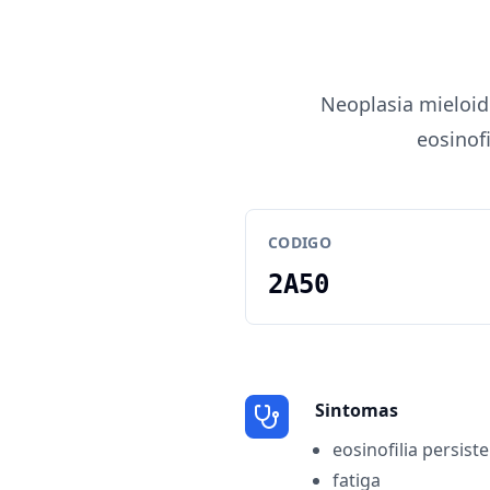
Neoplasia mieloid
eosinofi
CODIGO
2A50
Sintomas
eosinofilia persist
fatiga