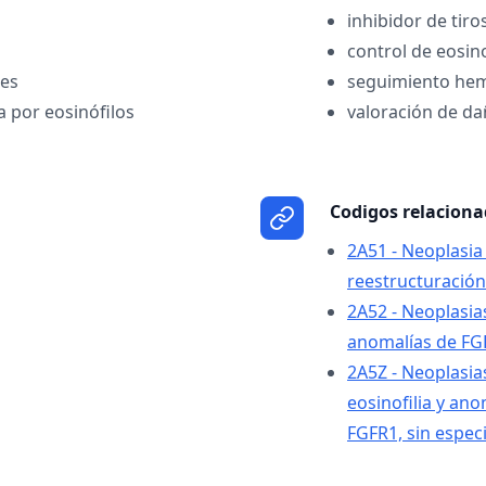
inhibidor de tiro
control de eosino
les
seguimiento hem
a por eosinófilos
valoración de d
Codigos relacion
2A51 - Neoplasia
reestructuració
2A52 - Neoplasias
anomalías de FG
2A5Z - Neoplasia
eosinofilia y a
FGFR1, sin especi