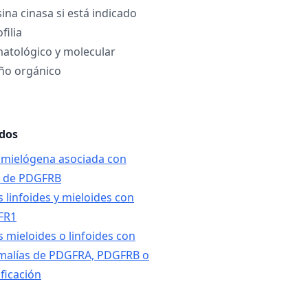
sina cinasa si está indicado
filia
atológico y molecular
año orgánico
ados
 mielógena asociada con
n de PDGFRB
 linfoides y mieloides con
FR1
s mieloides o linfoides con
nomalías de PDGFRA, PDGFRB o
ficación