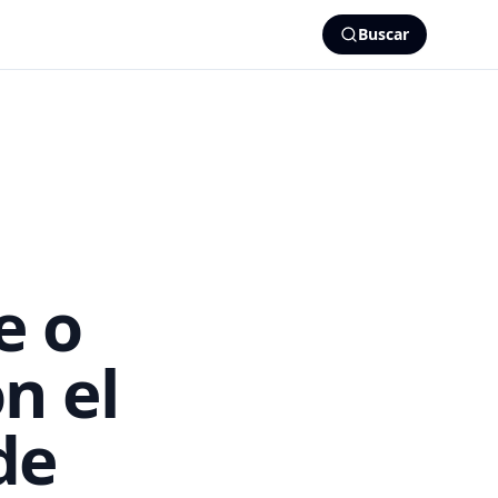
Buscar
e o
n el
de