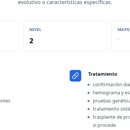
evolutivo o características específicas.
NIVEL
MAPEO
2
-
Tratamiento
confirmación di
hemograma y es
entes
pruebas genétic
tratamiento sist
trasplante de p
si procede