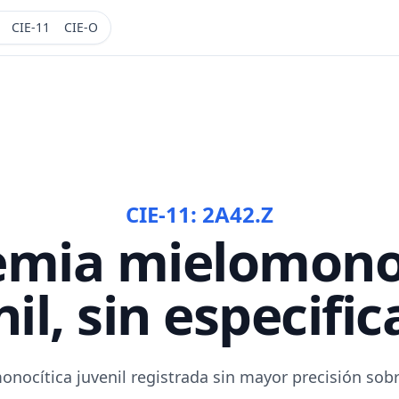
CIE-11
CIE-O
CIE-11:
2A42.Z
emia mielomonoc
il, sin especifi
nocítica juvenil registrada sin mayor precisión sobr