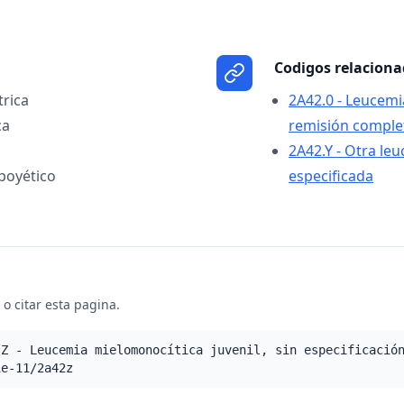
Codigos relacion
rica
2A42.0 - Leucemi
ca
remisión comple
2A42.Y - Otra le
poyético
especificada
o citar esta pagina.
.Z - Leucemia mielomonocítica juvenil, sin especificació
ie-11/2a42z