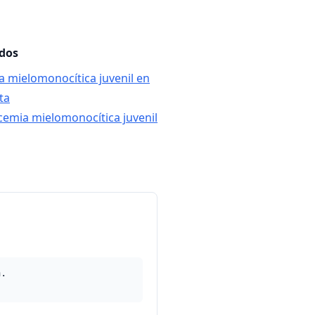
ados
a mielomonocítica juvenil en
ta
ucemia mielomonocítica juvenil
n.