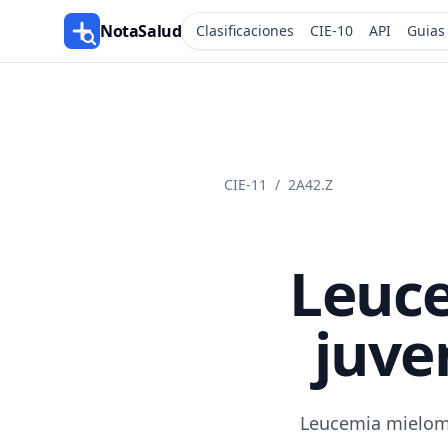
NotaSalud
Clasificaciones
CIE-10
API
Guias
CIE-11
/
2A42.Z
Leuc
juven
Leucemia mielomo