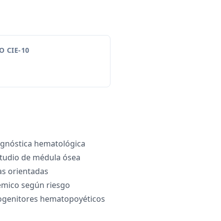
 CIE-10
agnóstica hematológica
tudio de médula ósea
as orientadas
émico según riesgo
rogenitores hematopoyéticos