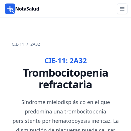
NotaSalud
CIE-11
/
2A32
CIE-11:
2A32
Trombocitopenia
refractaria
Síndrome mielodisplásico en el que
predomina una trombocitopenia
persistente por hematopoyesis ineficaz. La
disminución de plaquetas puede causar