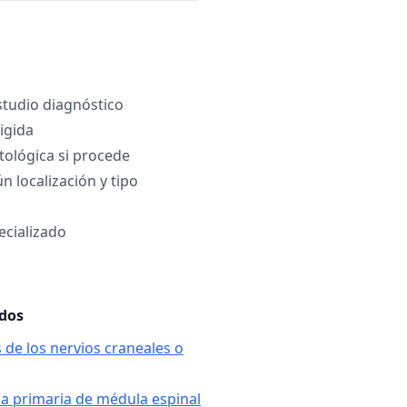
studio diagnóstico
igida
tológica si procede
n localización y tipo
ecializado
ados
 de los nervios craneales o
ia primaria de médula espinal