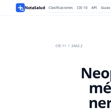
NotaSalud
Clasificaciones
CIE-10
API
Guias
CIE-11
/
2A02.Z
Neop
méd
ner