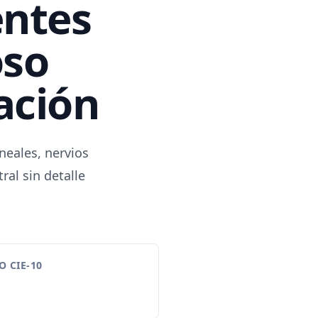
entes
oso
cación
neales, nervios
al sin detalle
 CIE-10