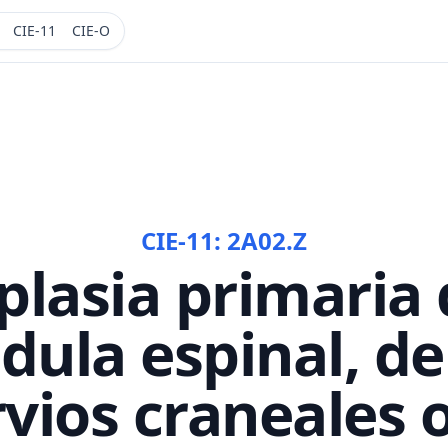
CIE-11
CIE-O
CIE-11:
2A02.Z
lasia primaria 
ula espinal, de
vios craneales 