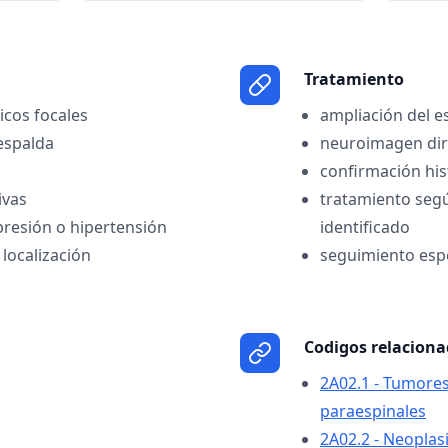
Tratamiento
cos focales
ampliación del e
espalda
neuroimagen dir
confirmación his
ivas
tratamiento segú
resión o hipertensión
identificado
 localización
seguimiento esp
Codigos relacion
2A02.1 - Tumores
paraespinales
2A02.2 - Neoplas