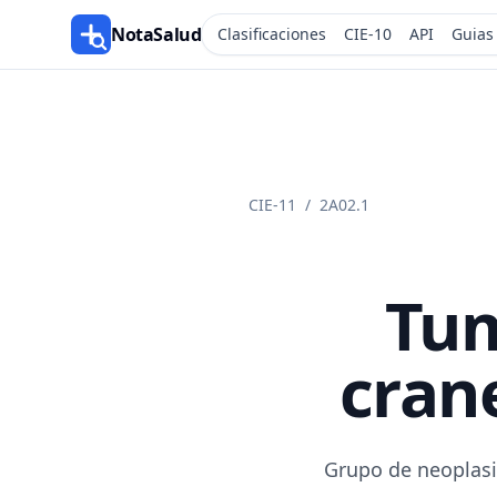
NotaSalud
Clasificaciones
CIE-10
API
Guias
CIE-11
/
2A02.1
Tum
cran
Grupo de neoplasia