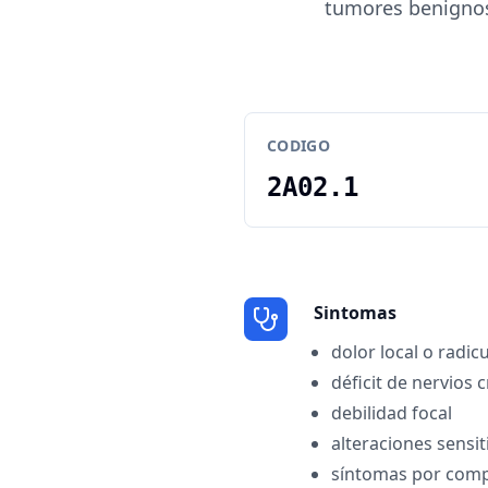
tumores benignos
CODIGO
2A02.1
Sintomas
dolor local o radic
déficit de nervios 
debilidad focal
alteraciones sensit
síntomas por comp