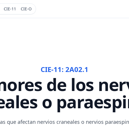
CIE-11
CIE-O
CIE-11:
2A02.1
ores de los ner
eales o paraespi
s que afectan nervios craneales o nervios paraespin