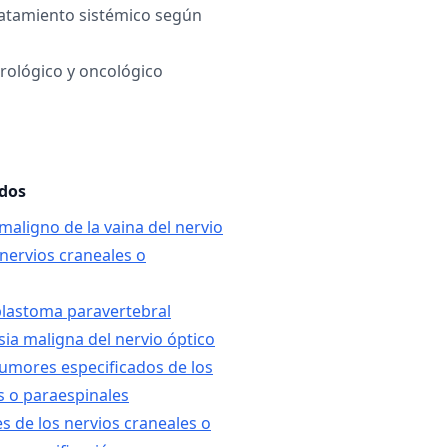
ratamiento sistémico según
rológico y oncológico
ados
maligno de la vaina del nervio
 nervios craneales o
blastoma paravertebral
sia maligna del nervio óptico
tumores especificados de los
s o paraespinales
s de los nervios craneales o