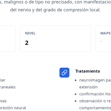
, malignos o de tipo no precisado, con manifestaci
del nervio y del grado de compresión local.
NIVEL
MAPEO
2
-
Tratamiento
ular
neuroimagen para
craneales
extensión
confirmación hi
ivas
observación o r
resión neural
comportamiento