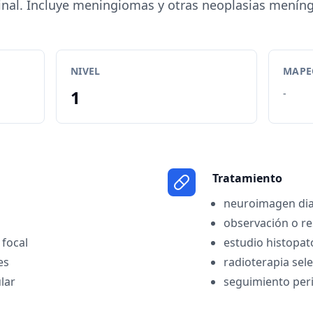
inal. Incluye meningiomas y otras neoplasias meníng
NIVEL
MAPEO
1
-
Tratamiento
neuroimagen dia
observación o re
 focal
estudio histopat
es
radioterapia sele
ular
seguimiento per