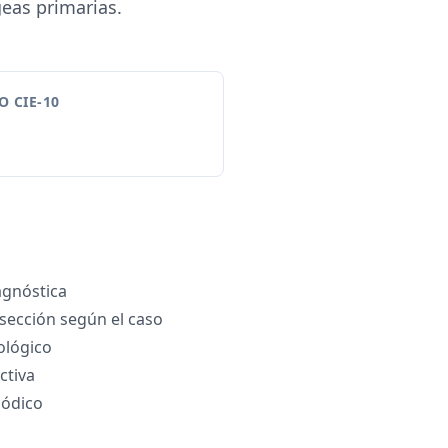
eas primarias.
 CIE-10
gnóstica
sección según el caso
ológico
ctiva
iódico