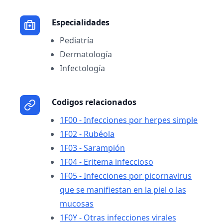
Especialidades
Pediatría
Dermatología
Infectología
Codigos relacionados
1F00 - Infecciones por herpes simple
1F02 - Rubéola
1F03 - Sarampión
1F04 - Eritema infeccioso
1F05 - Infecciones por picornavirus
que se manifiestan en la piel o las
mucosas
1F0Y - Otras infecciones virales