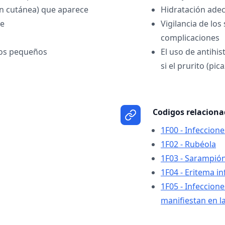
n cutánea) que aparece
Hidratación ade
re
Vigilancia de lo
complicaciones
iños pequeños
El uso de antihi
si el prurito (pi
Codigos relacion
1F00 - Infeccion
1F02 - Rubéola
1F03 - Sarampió
1F04 - Eritema in
1F05 - Infeccion
manifiestan en l