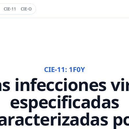
CIE-11
CIE-O
CIE-11:
1F0Y
s infecciones vi
especificadas
aracterizadas p