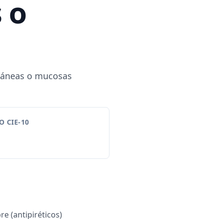
 o
cutáneas o mucosas
 CIE-10
re (antipiréticos)