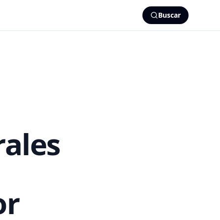
Buscar
rales
or