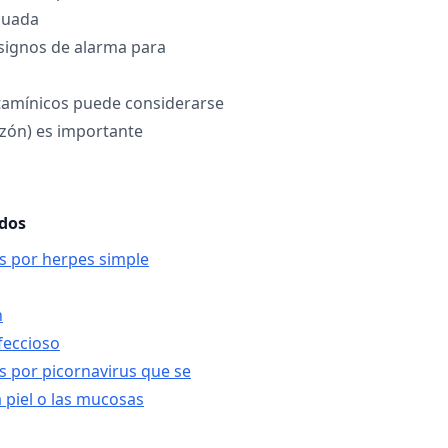
cuada
s signos de alarma para
stamínicos puede considerarse
cazón) es importante
ados
es por herpes simple
n
feccioso
es por picornavirus que se
a piel o las mucosas