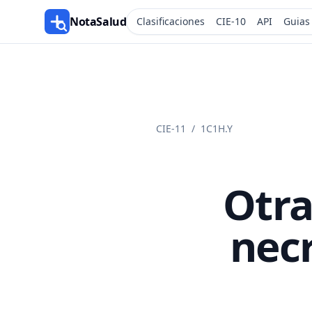
NotaSalud
Clasificaciones
CIE-10
API
Guias
CIE-11
/
1C1H.Y
Otra
nec