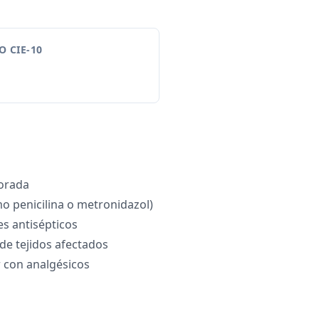
 CIE-10
jorada
mo penicilina o metronidazol)
s antisépticos
e tejidos afectados
 con analgésicos