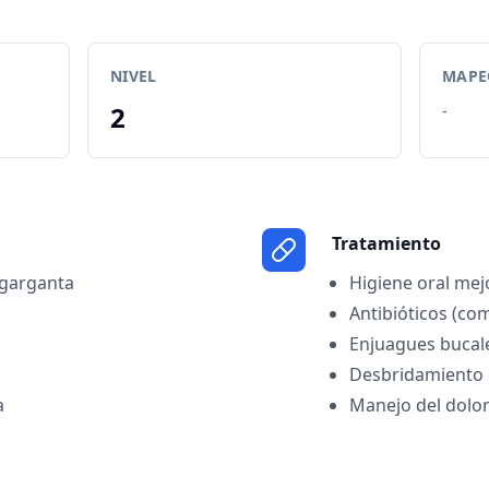
NIVEL
MAPEO
2
-
Tratamiento
 garganta
Higiene oral me
Antibióticos (co
Enjuagues bucale
Desbridamiento d
a
Manejo del dolor