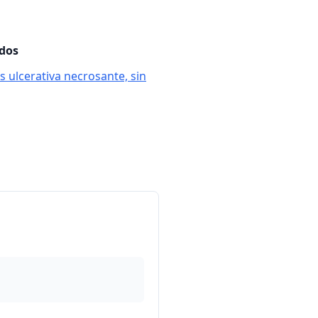
ados
is ulcerativa necrosante, sin