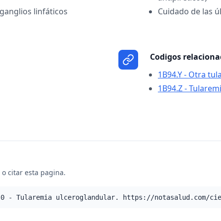
ganglios linfáticos
Cuidado de las ú
Codigos relacion
1B94.Y - Otra tu
1B94.Z - Tularemi
o citar esta pagina.
.0 - Tularemia ulceroglandular. https://notasalud.com/ci