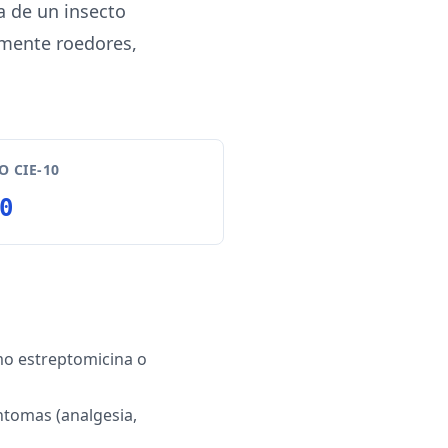
a de un insecto
lmente roedores,
 CIE-10
0
mo estreptomicina o
ntomas (analgesia,