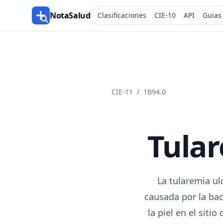
NotaSalud
Clasificaciones
CIE-10
API
Guias
CIE-11
/
1B94.0
Tular
La tularemia u
causada por la bact
la piel en el sit