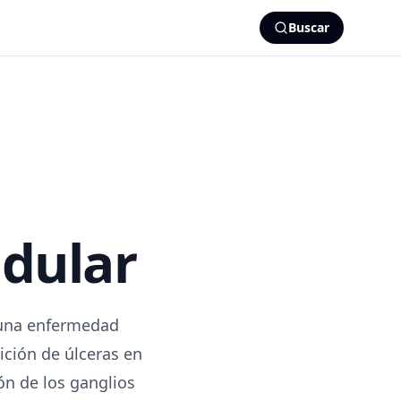
Buscar
ndular
 una enfermedad
rición de úlceras en
ón de los ganglios