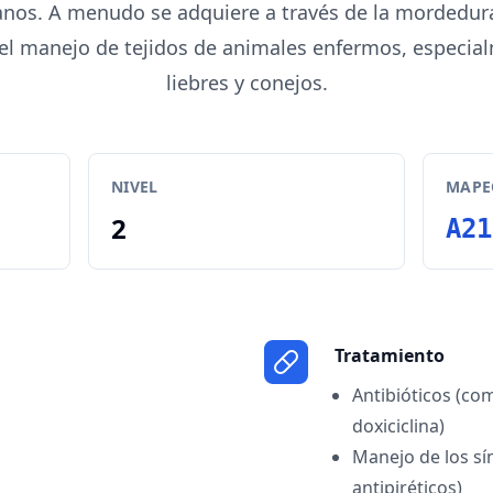
canos. A menudo se adquiere a través de la mordedur
 el manejo de tejidos de animales enfermos, especia
liebres y conejos.
NIVEL
MAPEO
2
A21
Tratamiento
Antibióticos (co
doxiciclina)
Manejo de los sí
antipiréticos)