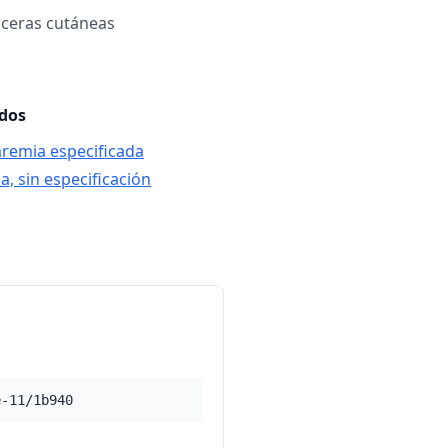
lceras cutáneas
ados
laremia especificada
a, sin especificación
e-11/1b940