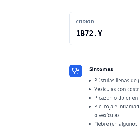
CODIGO
1B72.Y
Sintomas
Pústulas llenas de
Vesículas con cost
Picazón o dolor en
Piel roja e inflama
o vesículas
Fiebre (en algunos