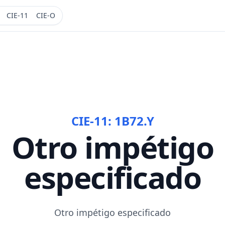
CIE-11
CIE-O
CIE-11:
1B72.Y
Otro impétigo
especificado
Otro impétigo especificado