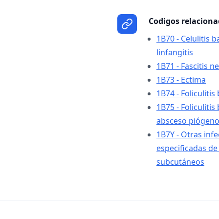
Codigos relacion
1B70 - Celulitis b
linfangitis
1B71 - Fascitis n
1B73 - Ectima
1B74 - Foliculitis
1B75 - Foliculiti
absceso piógeno 
1B7Y - Otras inf
especificadas de l
subcutáneos