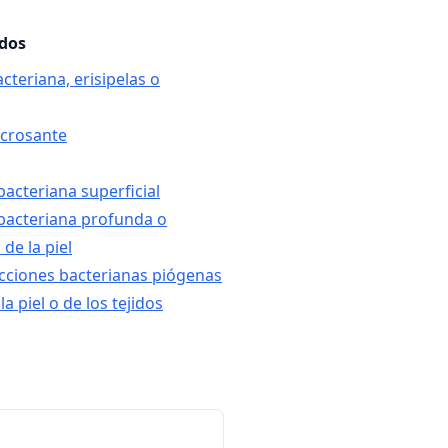
ados
acteriana, erisipelas o
ecrosante
 bacteriana superficial
s bacteriana profunda o
de la piel
ecciones bacterianas piógenas
a piel o de los tejidos