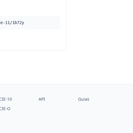
ie-11/1b72y
CIE-10
API
Guias
CIE-O