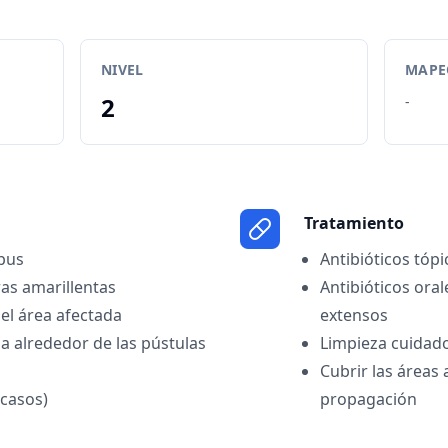
NIVEL
MAPEO
2
-
Tratamiento
 pus
Antibióticos tóp
ras amarillentas
Antibióticos ora
 el área afectada
extensos
da alrededor de las pústulas
Limpieza cuidado
Cubrir las áreas 
 casos)
propagación