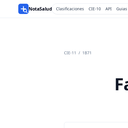
NotaSalud
Clasificaciones
CIE-10
API
Guias
CIE-11
/
1B71
F