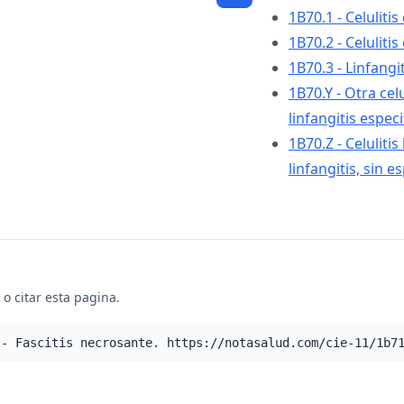
1B70.1 - Celulitis
1B70.2 - Celulitis
1B70.3 - Linfang
1B70.Y - Otra celu
linfangitis espec
1B70.Z - Celulitis
linfangitis, sin e
o citar esta pagina.
 - Fascitis necrosante. https://notasalud.com/cie-11/1b7