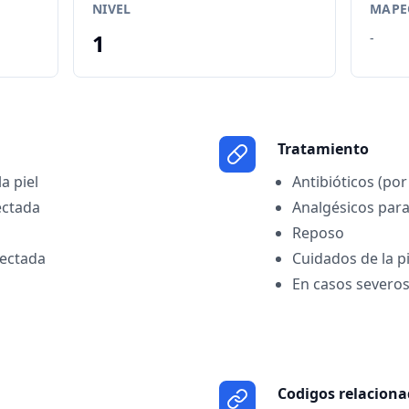
NIVEL
MAPEO
1
-
Tratamiento
a piel
Antibióticos (por
ectada
Analgésicos para
Reposo
fectada
Cuidados de la p
En casos severos
Codigos relacion