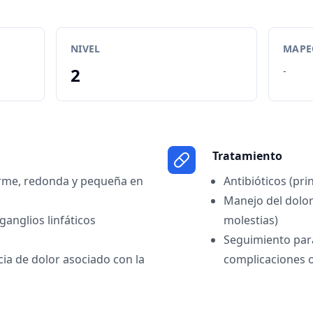
NIVEL
MAPEO
2
-
Tratamiento
irme, redonda y pequeña en
Antibióticos (pri
Manejo del dolor
ganglios linfáticos
molestias)
Seguimiento para
cia de dolor asociado con la
complicaciones o