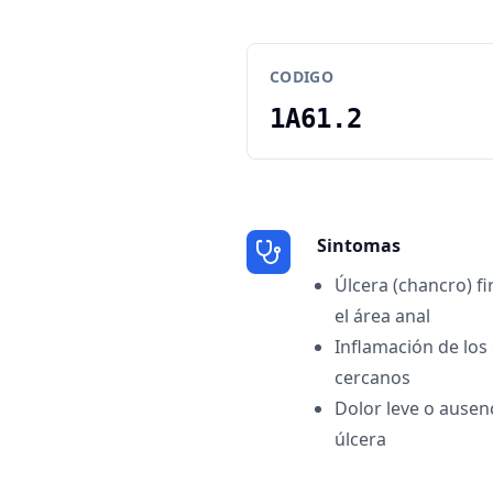
CODIGO
1A61.2
Sintomas
Úlcera (chancro) f
el área anal
Inflamación de los 
cercanos
Dolor leve o ausen
úlcera