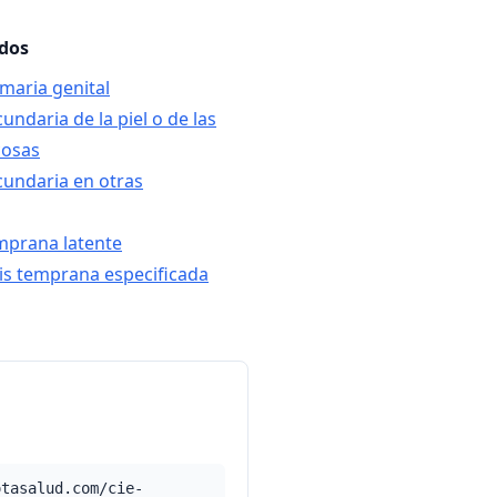
ados
rimaria genital
ecundaria de la piel o de las
osas
secundaria en otras
temprana latente
ilis temprana especificada
otasalud.com/cie-