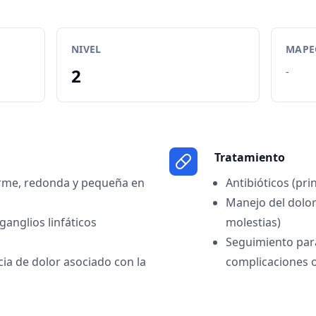
NIVEL
MAPEO
2
-
Tratamiento
irme, redonda y pequeña en
Antibióticos (pri
Manejo del dolor
ganglios linfáticos
molestias)
Seguimiento para
cia de dolor asociado con la
complicaciones o