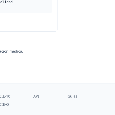
talidad.
uacion medica.
CIE-10
API
Guias
CIE-O