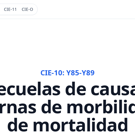
CIE-11
CIE-O
CIE-10:
Y85-Y89
ecuelas de caus
rnas de morbili
de mortalidad